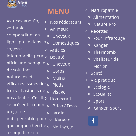
MENU
Naturopathie
Alimentation
Astuces and Co,
Nos rédacteurs
Nature-Pro
véritable
Animaux
Recettes
compendium en
Chevaux
Four infrarouge
ligne, puise dans la
Domestiques
Kangen
sagesse
Articles
Thermomix
intemporelle pour
Beauté
Vitaliseur de
offrir une panoplie
Cheveux
Marion
de solutions
Corps
Santé
naturelles et
Mains
Vie pratique
efficaces issues des
Pieds
Écologie
trucs et astuces de
Visage
Sexualité
nos aïeules. Ce site
Homecraft
Sport
se présente comme
Brico / Déco
Kangen Sport
un guide
Jardin
indispensable pour
Kangen
quiconque cherche
Nettoyage
à simplifier son