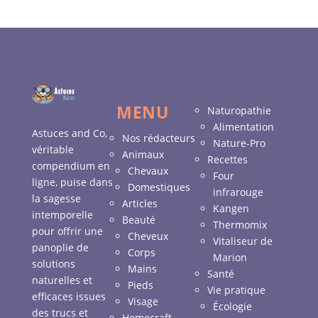
MENU
Naturopathie
Alimentation
Astuces and Co,
Nos rédacteurs
Nature-Pro
véritable
Animaux
Recettes
compendium en
Chevaux
Four
ligne, puise dans
Domestiques
infrarouge
la sagesse
Articles
Kangen
intemporelle
Beauté
Thermomix
pour offrir une
Cheveux
Vitaliseur de
panoplie de
Corps
Marion
solutions
Mains
Santé
naturelles et
Pieds
Vie pratique
efficaces issues
Visage
Écologie
des trucs et
Homecraft