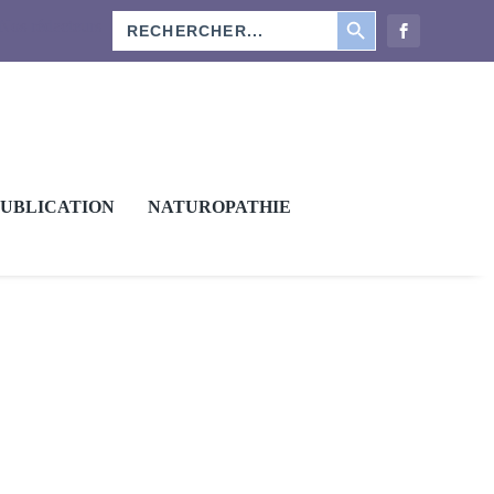
SEARCH BUTTON
Search
Nos rédacteurs
for:
PUBLICATION
NATUROPATHIE