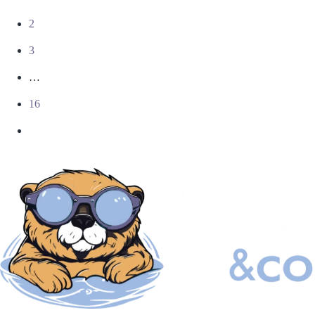
2
3
…
16