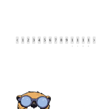
5 astuces pour dynamiser votre journée sans café :
hydratation, étirements, siestes éclairs, escaliers, et
beaucoup de rire.
1
2
3
4
5
6
7
8
9
1
1
1
1
0
1
2
3