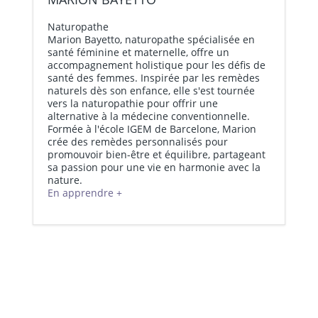
Naturopathe
Marion Bayetto, naturopathe spécialisée en
santé féminine et maternelle, offre un
accompagnement holistique pour les défis de
santé des femmes. Inspirée par les remèdes
naturels dès son enfance, elle s'est tournée
vers la naturopathie pour offrir une
alternative à la médecine conventionnelle.
Formée à l'école IGEM de Barcelone, Marion
DÉCOUVREZ COMMENT
crée des remèdes personnalisés pour
CONVAINCRE VOS GRANDS-
NATUROPATHIE ET ÉQUILIBRE
promouvoir bien-être et équilibre, partageant
sa passion pour une vie en harmonie avec la
PARENTS D’ADOPTER LA
HORMONAL : ASTUCES
nature.
NATUROPATHIE AVEC HUMOUR ET
3 ASTUCES POUR NE PLUS JAMAIS
NATURELLES POUR HARMONISER
En apprendre +
AMOUR...
ÊTRE ASSOIFFÉ(E)
VOTRE CORPS