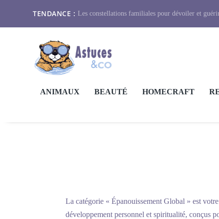
TENDANCE :
Les constellations familiales pour dévoiler et guérir
ANIMAUX
BEAUTÉ
HOMECRAFT
R
La catégorie « Épanouissement Global » est votre g
développement personnel et spiritualité, conçus pou