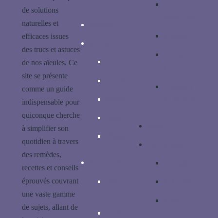
Four
de solutions
infrarouge
naturelles et
Articles
Kangen
efficaces issues
Beauté
des trucs et astuces
Thermomi
Cheveux
de nos aïeules. Ce
x
site se présente
Corps
Vitaliseur
comme un guide
Mains
de Marion
indispensable pour
quiconque cherche
Pieds
Santé
à simplifier son
Visage
quotidien à travers
Vie pratique
des remèdes,
Homecraft
Écologie
recettes et conseils
éprouvés couvrant
Brico /
Sexualité
une vaste gamme
Déco
Sport
de sujets, allant de
Jardin