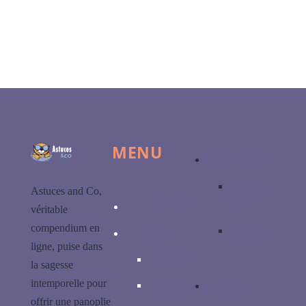
MENU
Naturopathie
Alimentati
Astuces and Co,
on
Nos rédacteurs
véritable
compendium en
Nature-
Animaux
ligne, puise dans
Pro
Chevaux
la sagesse
intemporelle pour
Domestiq
Recettes
offrir une panoplie
ues