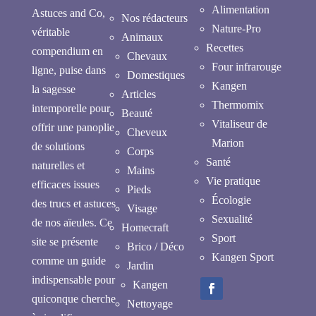
Alimentation
Astuces and Co,
Nos rédacteurs
Nature-Pro
véritable
Animaux
Recettes
compendium en
Chevaux
Four infrarouge
ligne, puise dans
Domestiques
Kangen
la sagesse
Articles
Thermomix
intemporelle pour
Beauté
Vitaliseur de
offrir une panoplie
Cheveux
Marion
de solutions
Corps
Santé
naturelles et
Mains
Vie pratique
efficaces issues
Pieds
Écologie
des trucs et astuces
Visage
Sexualité
de nos aïeules. Ce
Homecraft
Sport
site se présente
Brico / Déco
Kangen Sport
comme un guide
Jardin
indispensable pour
Kangen
quiconque cherche
Nettoyage