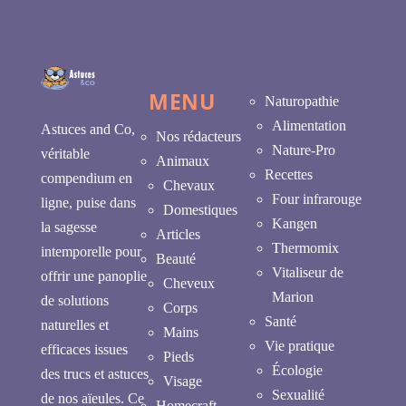
MENU
Naturopathie
Alimentation
Astuces and Co,
Nos rédacteurs
Nature-Pro
véritable
Animaux
Recettes
compendium en
Chevaux
Four infrarouge
ligne, puise dans
Domestiques
Kangen
la sagesse
Articles
Thermomix
intemporelle pour
Beauté
Vitaliseur de
offrir une panoplie
Cheveux
Marion
de solutions
Corps
Santé
naturelles et
Mains
Vie pratique
efficaces issues
Pieds
Écologie
des trucs et astuces
Visage
Sexualité
de nos aïeules. Ce
Homecraft