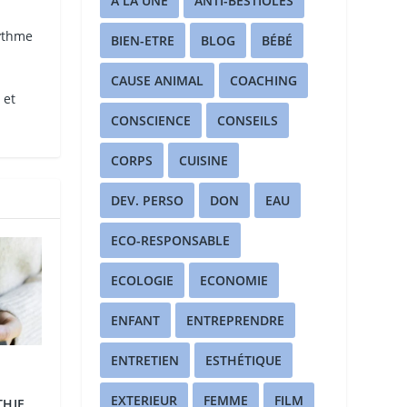
A LA UNE
ANTI-BESTIOLES
rythme
BIEN-ETRE
BLOG
BÉBÉ
CAUSE ANIMAL
COACHING
 et
CONSCIENCE
CONSEILS
CORPS
CUISINE
DEV. PERSO
DON
EAU
ECO-RESPONSABLE
ECOLOGIE
ECONOMIE
ENFANT
ENTREPRENDRE
ENTRETIEN
ESTHÉTIQUE
EXTERIEUR
FEMME
FILM
THIE