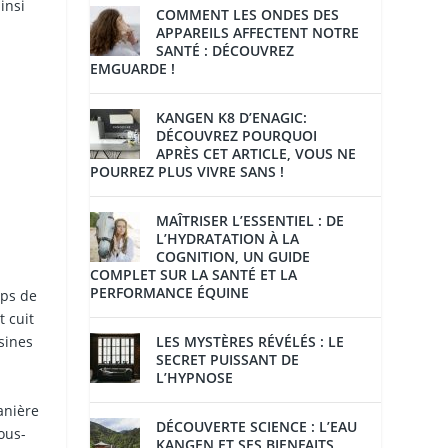
insi
COMMENT LES ONDES DES
APPAREILS AFFECTENT NOTRE
SANTÉ : DÉCOUVREZ
EMGUARDE !
KANGEN K8 D’ENAGIC:
DÉCOUVREZ POURQUOI
APRÈS CET ARTICLE, VOUS NE
POURREZ PLUS VIVRE SANS !
MAÎTRISER L’ESSENTIEL : DE
L’HYDRATATION À LA
COGNITION, UN GUIDE
COMPLET SUR LA SANTÉ ET LA
PERFORMANCE ÉQUINE
mps de
 cuit
sines
LES MYSTÈRES RÉVÉLÉS : LE
SECRET PUISSANT DE
L’HYPNOSE
anière
DÉCOUVERTE SCIENCE : L’EAU
ous-
KANGEN ET SES BIENFAITS