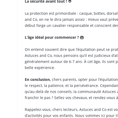
La sécurité avant tout ! ⛑️
La protection est primordiale : casque, bottes, dor
and Co, on ne le dira jamais assez : mieux vaut prév
début forge un cavalier responsable et conscient des
L’âge idéal pour commencer ? 🎂
On entend souvent dire que l’équitation peut se prat
Astuces and Co, nous pensons qu’il est judicieux d’a
généralement autour de 6-7 ans. À cet âge, ils sont 
belle expérience.
En conclusion,
chers parents, opter pour l’équitation
le respect, la patience, et la persévérance. Cependa
qu’au-delà de nos conseils, la communauté Astuces an
franchir le pas ? Sellez vos chevaux, et rendez-vous à
Rappelez-vous, chers lecteurs, Astuces and Co est vot
d’activités pour vos enfants. Nous sommes ici pour il