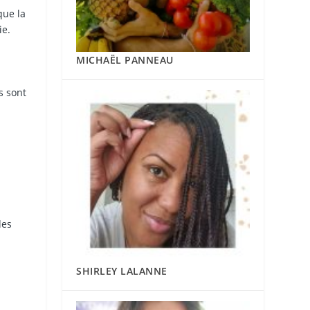
que la
ie.
MICHAËL PANNEAU
s sont
des
SHIRLEY LALANNE