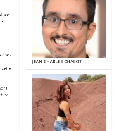
stuces
le
s chez
JEAN-CHARLES CHABOT
–
 cette
ndra
chez