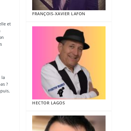
FRANÇOIS-XAVIER LAFON
lle et
n
on
os
 la
as ?
puis,
HECTOR LAGOS