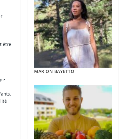
er
t être
MARION BAYETTO
pe.
fants.
lité