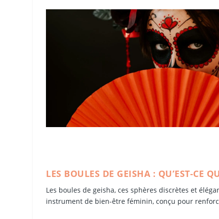
LES BOULES DE GEISHA : QU’EST-CE 
Les boules de geisha, ces sphères discrètes et élégan
instrument de bien-être féminin, conçu pour renforc