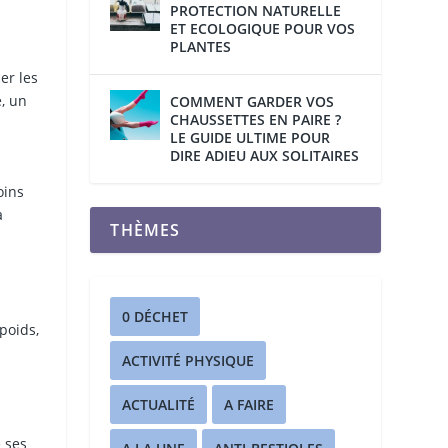
PROTECTION NATURELLE
ET ECOLOGIQUE POUR VOS
PLANTES
er les
é, un
COMMENT GARDER VOS
CHAUSSETTES EN PAIRE ?
LE GUIDE ULTIME POUR
DIRE ADIEU AUX SOLITAIRES
oins
a
THÈMES
0 DÉCHET
poids,
ACTIVITÉ PHYSIQUE
ACTUALITÉ
A FAIRE
e ses