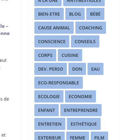
A LA UNE
ANTI-BESTIOLES
BIEN-ETRE
BLOG
BÉBÉ
le –
CAUSE ANIMAL
COACHING
enne
CONSCIENCE
CONSEILS
CORPS
CUISINE
peut
:
DEV. PERSO
DON
EAU
ECO-RESPONSABLE
ECOLOGIE
ECONOMIE
es de
ENFANT
ENTREPRENDRE
ENTRETIEN
ESTHÉTIQUE
 et
EXTERIEUR
FEMME
FILM