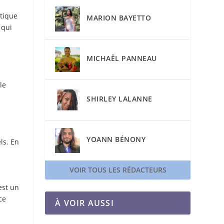
stique
MARION BAYETTO
 qui
MICHAËL PANNEAU
le
SHIRLEY LALANNE
YOANN BÉNONY
ls. En
VOIR TOUS LES RÉDACTEURS
est un
ce
À VOIR AUSSI