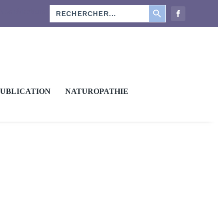
SEARCH BUTTON
Search
Nos rédacteurs
for:
PUBLICATION
NATUROPATHIE