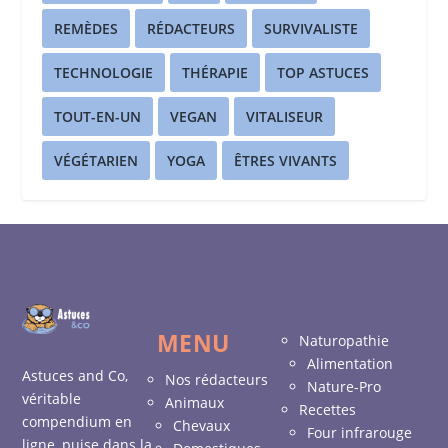
REMÈDES
RÉDACTEURS
SURVIVALISTE
TECHNOLOGIE
THÉRAPIE
TOP ASTUCES
TOUT-EN-UN
VEGAN
VITALISEUR
VÉGÉTARIEN
YOGA
ÊTRES VIVANTS
MENU
Naturopathie
Alimentation
Astuces and Co,
Nos rédacteurs
Nature-Pro
véritable
Animaux
Recettes
compendium en
Chevaux
Four infrarouge
ligne, puise dans la