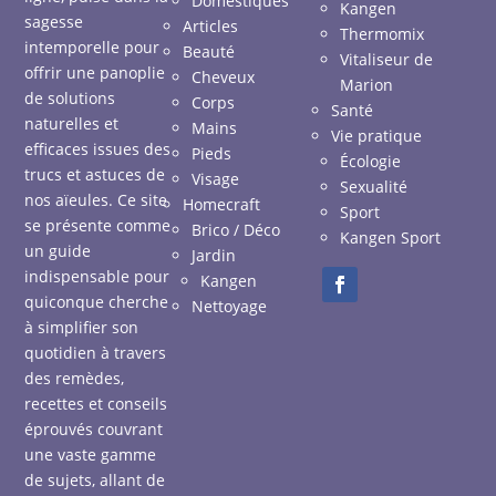
Domestiques
Kangen
sagesse
Articles
Thermomix
intemporelle pour
Beauté
Vitaliseur de
offrir une panoplie
Cheveux
Marion
de solutions
Corps
Santé
naturelles et
Mains
Vie pratique
efficaces issues des
Pieds
Écologie
trucs et astuces de
Visage
Sexualité
nos aïeules. Ce site
Homecraft
Sport
se présente comme
Brico / Déco
Kangen Sport
un guide
Jardin
indispensable pour
Kangen
quiconque cherche
Nettoyage
à simplifier son
quotidien à travers
des remèdes,
recettes et conseils
éprouvés couvrant
une vaste gamme
de sujets, allant de