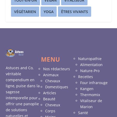
TOUT-EN-UN
VEGAN
VITALISEUR
VÉGÉTARIEN
YOGA
ÊTRES VIVANTS
MENU
Naturopathie
Alimentation
Astuces and Co,
Nos rédacteurs
Nature-Pro
véritable
Animaux
Recettes
compendium en
Chevaux
Four infrarouge
ligne, puise dans la
Domestiques
Kangen
sagesse
Articles
Thermomix
intemporelle pour
Beauté
Vitaliseur de
offrir une panoplie
Cheveux
Marion
de solutions
Corps
Santé
naturelles et
Mains