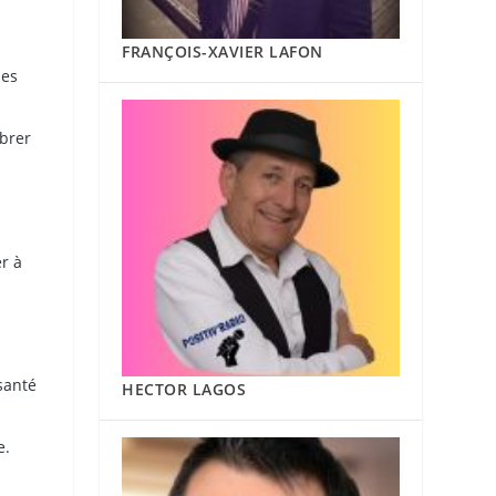
FRANÇOIS-XAVIER LAFON
les
ibrer
r à
santé
HECTOR LAGOS
e.