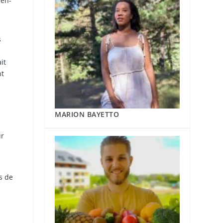
ien-
s
it
nt
MARION BAYETTO
ur
s de