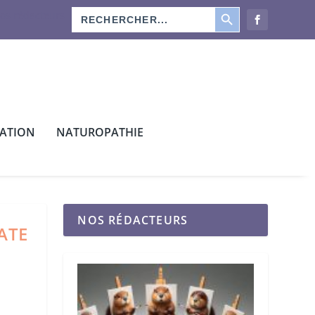
SEARCH BUTTON
Search
os rédacteurs
for:
CATION
NATUROPATHIE
NOS RÉDACTEURS
ATE