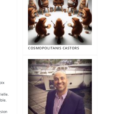
COSMOPOLITANIS CASTORS
oix
ielle.
ble.
ssion