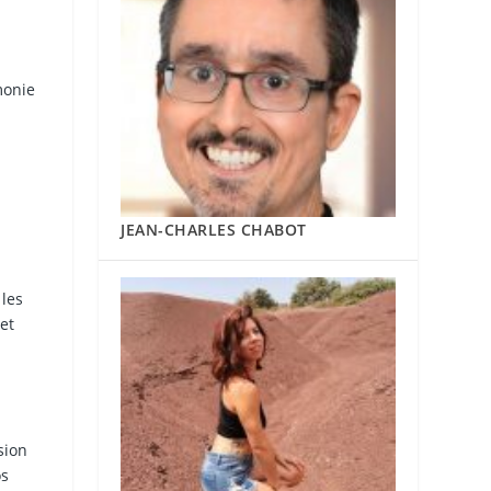
monie
JEAN-CHARLES CHABOT
 les
et
sion
os