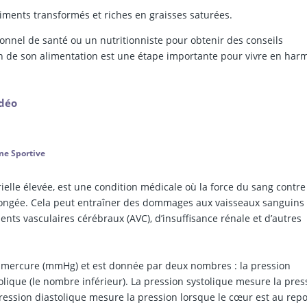
ments transformés et riches en graisses saturées.
onnel de santé ou un nutritionniste pour obtenir des conseils
in de son alimentation est une étape importante pour vivre en har
idéo
ne Sportive
lle élevée, est une condition médicale où la force du sang contre
olongée. Cela peut entraîner des dommages aux vaisseaux sanguins 
nts vasculaires cérébraux (AVC), d’insuffisance rénale et d’autres
de mercure (mmHg) et est donnée par deux nombres : la pression
olique (le nombre inférieur). La pression systolique mesure la pres
pression diastolique mesure la pression lorsque le cœur est au rep