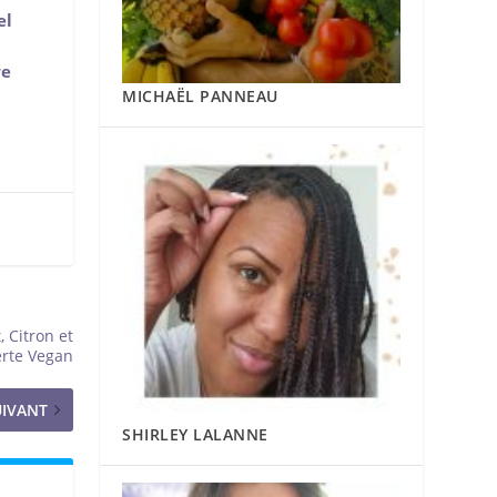
el
re
MICHAËL PANNEAU
 Citron et
rte Vegan
UIVANT
SHIRLEY LALANNE