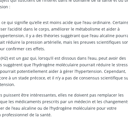
ujets qui suscitent de l’intérêt dans le domaine de la santé et du b
sion :
 ce qui signifie qu’elle est moins acide que l’eau ordinaire. Certain
ser l’acidité dans le corps, améliorer le métabolisme et aider à
ypertension, il y a des théories suggérant que l’eau alcaline pourra
ait réduire la pression artérielle, mais les preuves scientifiques so
ur confirmer ces effets.
H2) est un gaz qui, lorsqu’il est dissous dans l’eau, peut avoir des
s suggèrent que l’hydrogène moléculaire pourrait réduire le stress
i pourrait potentiellement aider à gérer l’hypertension. Cependant,
ore à un stade précoce, et il n’y a pas de consensus scientifique s
rtension.
s puissent être intéressantes, elles ne doivent pas remplacer les
ls que les médicaments prescrits par un médecin et les changement
r de l’eau alcaline ou de l’hydrogène moléculaire pour votre
n professionnel de la santé.