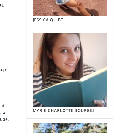
peu
JESSICA QUIBEL
iers
ont
MARIE-CHARLOTTE BOURGES
z à
tude,