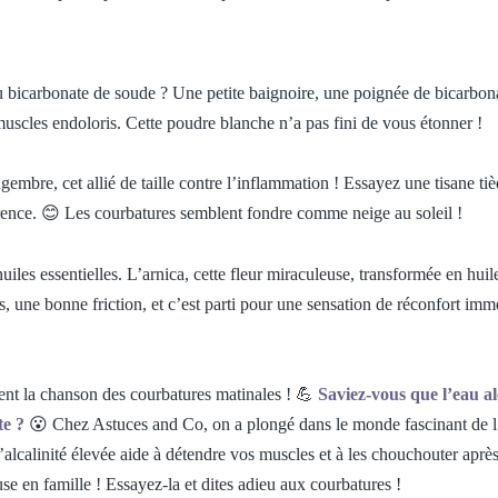
bicarbonate de soude ? Une petite baignoire, une poignée de bicarbona
uscles endoloris. Cette poudre blanche n’a pas fini de vous étonner !
gembre, cet allié de taille contre l’inflammation ! Essayez une tisane ti
érence. 😊 Les courbatures semblent fondre comme neige au soleil !
iles essentielles. L’arnica, cette fleur miraculeuse, transformée en huil
, une bonne friction, et c’est parti pour une sensation de réconfort imm
sent la chanson des courbatures matinales ! 💪
Saviez-vous que l’eau al
te ?
😮 Chez Astuces and Co, on a plongé dans le monde fascinant de l
alcalinité élevée aide à détendre vos muscles et à les chouchouter aprè
 en famille ! Essayez-la et dites adieu aux courbatures !