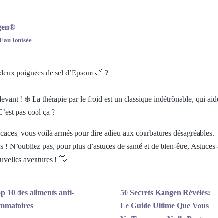
ngen®
Eau Ionisée
c deux poignées de sel d’Epsom 🛁 ?
evant ! ❄️ La thérapie par le froid est un classique indétrônable, qui aid
C’est pas cool ça ?
icaces, vous voilà armés pour dire adieu aux courbatures désagréables.
 ! N’oubliez pas, pour plus d’astuces de santé et de bien-être, Astuces
uvelles aventures ! 👋
p 10 des aliments anti-
50 Secrets Kangen Révélés:
ammatoires
Le Guide Ultime Que Vous