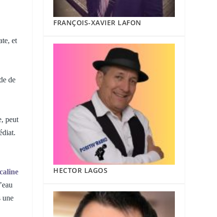
FRANÇOIS-XAVIER LAFON
te, et
ède de
e, peut
édiat.
HECTOR LAGOS
caline
’eau
s une