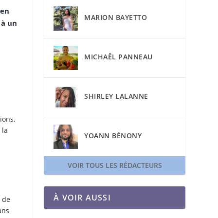
 en
MARION BAYETTO
 à un
MICHAËL PANNEAU
SHIRLEY LALANNE
ions,
 la
YOANN BÉNONY
VOIR TOUS LES RÉDACTEURS
À VOIR AUSSI
s de
ans