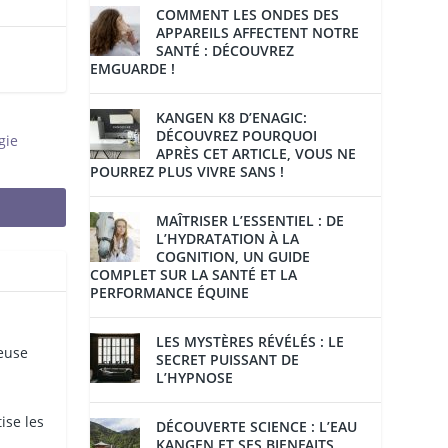
COMMENT LES ONDES DES
APPAREILS AFFECTENT NOTRE
SANTÉ : DÉCOUVREZ
EMGUARDE !
KANGEN K8 D’ENAGIC:
DÉCOUVREZ POURQUOI
gie
APRÈS CET ARTICLE, VOUS NE
POURREZ PLUS VIVRE SANS !
MAÎTRISER L’ESSENTIEL : DE
L’HYDRATATION À LA
COGNITION, UN GUIDE
COMPLET SUR LA SANTÉ ET LA
PERFORMANCE ÉQUINE
LES MYSTÈRES RÉVÉLÉS : LE
reuse
SECRET PUISSANT DE
L’HYPNOSE
ise les
DÉCOUVERTE SCIENCE : L’EAU
KANGEN ET SES BIENFAITS