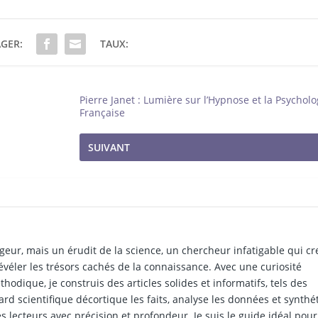
GER:
TAUX:
Pierre Janet : Lumière sur l’Hypnose et la Psycholo
Française
SUIVANT
geur, mais un érudit de la science, un chercheur infatigable qui c
évéler les trésors cachés de la connaissance. Avec une curiosité
hodique, je construis des articles solides et informatifs, tels des
rd scientifique décortique les faits, analyse les données et synthét
s lecteurs avec précision et profondeur. Je suis le guide idéal pour