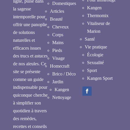
ligne, puise dans
Domestiques
Kangen
la sagesse
Articles
Thermomix
intemporelle pour
Beauté
Vitaliseur de
offrir une panoplie
Cheveux
Marion
de solutions
Corps
Santé
naturelles et
Mains
Vie pratique
efficaces issues
Pieds
Écologie
des trucs et astuces
Visage
Sexualité
de nos aïeules. Ce
Homecraft
Sport
site se présente
Brico / Déco
Kangen Sport
comme un guide
Jardin
indispensable pour
Kangen
quiconque cherche
Nettoyage
à simplifier son
quotidien à travers
des remèdes,
recettes et conseils