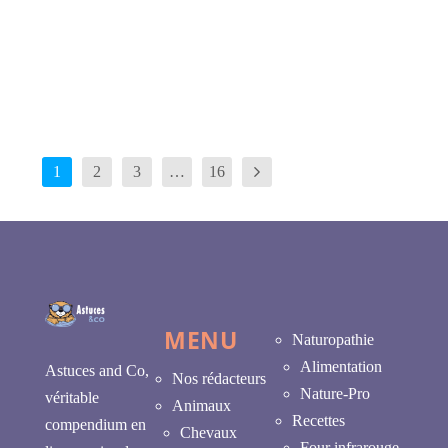
EN SAVOIR PLUS
1
2
3
…
16
MENU
Naturopathie
Alimentation
Astuces and Co,
Nos rédacteurs
Nature-Pro
véritable
Animaux
Recettes
compendium en
Chevaux
Four infrarouge