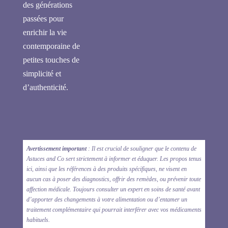
des générations
passées pour
enrichir la vie
contemporaine de
petites touches de
simplicité et
d’authenticité.
Avertissement important
: Il est crucial de souligner que le contenu de
Astuces and Co sert strictement à informer et éduquer. Les propos tenus
ici, ainsi que les références à des produits spécifiques, ne visent en
aucun cas à poser des diagnostics, offrir des remèdes, ou prévenir toute
affection médicale. Toujours consulter un expert en soins de santé avant
d’apporter des changements à votre alimentation ou d’entamer un
traitement complémentaire qui pourrait interférer avec vos médicaments
habituels.