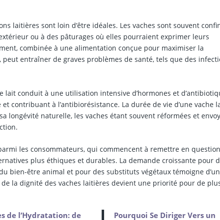
s laitières sont loin d’être idéales. Les vaches sont souvent confi
’extérieur ou à des pâturages où elles pourraient exprimer leurs
ement, combinée à une alimentation conçue pour maximiser la
l, peut entraîner de graves problèmes de santé, tels que des infect
lait conduit à une utilisation intensive d’hormones et d’antibiotiq
t contribuant à l’antibiorésistance. La durée de vie d’une vache la
 sa longévité naturelle, les vaches étant souvent réformées et envo
ction.
it parmi les consommateurs, qui commencent à remettre en question
alternatives plus éthiques et durables. La demande croissante pour 
s du bien-être animal et pour des substituts végétaux témoigne d’u
de la dignité des vaches laitières devient une priorité pour de plu
s de l’Hydratation: de
Pourquoi Se Diriger Vers un