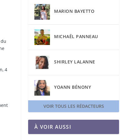
MARION BAYETTO
MICHAËL PANNEAU
 du
Une
SHIRLEY LALANNE
n, 4
YOANN BÉNONY
ment
VOIR TOUS LES RÉDACTEURS
À VOIR AUSSI