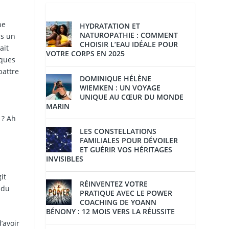
ne
HYDRATATION ET
NATUROPATHIE : COMMENT
ns un
CHOISIR L’EAU IDÉALE POUR
ait
VOTRE CORPS EN 2025
lques
battre
DOMINIQUE HÉLÈNE
WIEMKEN : UN VOYAGE
UNIQUE AU CŒUR DU MONDE
MARIN
 ? Ah
LES CONSTELLATIONS
FAMILIALES POUR DÉVOILER
ET GUÉRIR VOS HÉRITAGES
INVISIBLES
it
RÉINVENTEZ VOTRE
 du
PRATIQUE AVEC LE POWER
COACHING DE YOANN
BÉNONY : 12 MOIS VERS LA RÉUSSITE
’avoir