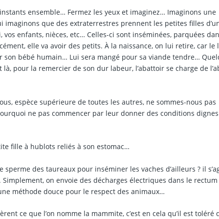
 instants ensemble… Fermez les yeux et imaginez… Imaginons une
oui imaginons que des extraterrestres prennent les petites filles d’u
, vos enfants, nièces, etc… Celles-ci sont inséminées, parquées da
nt, elle va avoir des petits. À la naissance, on lui retire, car le l
pour son bébé humain… Lui sera mangé pour sa viande tendre… Que
là, pour la remercier de son dur labeur, l’abattoir se charge de l’a
i nous, espèce supérieure de toutes les autres, ne sommes-nous pas
? Pourquoi ne pas commencer par leur donner des conditions dignes
te fille à hublots reliés à son estomac…
sperme des taureaux pour inséminer les vaches d’ailleurs ? il s’ag
 ». Simplement, on envoie des décharges électriques dans le rectum
e une méthode douce pour le respect des animaux…
nèrent ce que l’on nomme la mammite, c’est en cela qu’il est toléré d