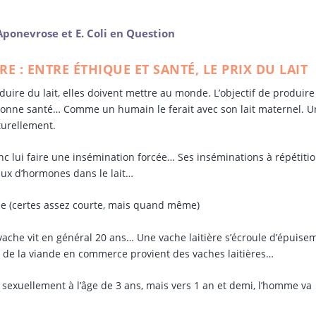
ponevrose et E. Coli en Question
RE : ENTRE ÉTHIQUE ET SANTÉ, LE PRIX DU LAIT
uire du lait, elles doivent mettre au monde. L’objectif de produire
en bonne santé… Comme un humain le ferait avec son lait maternel. 
aturellement.
onc lui faire une insémination forcée… Ses inséminations à répétitio
aux d’hormones dans le lait…
a vie (certes assez courte, mais quand même)
vache vit en général 20 ans… Une vache laitière s’écroule d’épuise
 % de la viande en commerce provient des vaches laitières…
sexuellement à l’âge de 3 ans, mais vers 1 an et demi, l’homme va