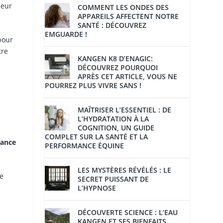
leur
COMMENT LES ONDES DES
APPAREILS AFFECTENT NOTRE
SANTÉ : DÉCOUVREZ
EMGUARDE !
pour
tre
KANGEN K8 D’ENAGIC:
DÉCOUVREZ POURQUOI
APRÈS CET ARTICLE, VOUS NE
POURREZ PLUS VIVRE SANS !
MAÎTRISER L’ESSENTIEL : DE
L’HYDRATATION À LA
COGNITION, UN GUIDE
COMPLET SUR LA SANTÉ ET LA
sance
PERFORMANCE ÉQUINE
LES MYSTÈRES RÉVÉLÉS : LE
le
SECRET PUISSANT DE
L’HYPNOSE
DÉCOUVERTE SCIENCE : L’EAU
KANGEN ET SES BIENFAITS