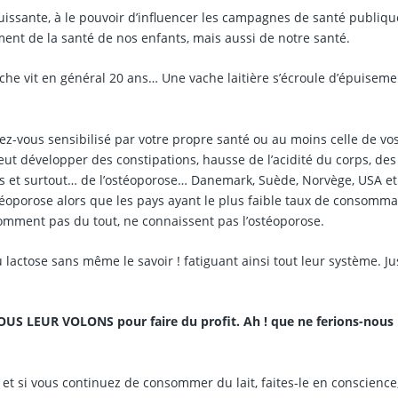
 puissante, à le pouvoir d’influencer les campagnes de santé publiq
iment de la santé de nos enfants, mais aussi de notre santé.
che vit en général 20 ans… Une vache laitière s’écroule d’épuisem
rez-vous sensibilisé par votre propre santé ou au moins celle de vo
ut développer des constipations, hausse de l’acidité du corps, des
rs et surtout… de l’ostéoporose… Danemark, Suède, Norvège, USA et
téoporose alors que les pays ayant le plus faible taux de consomma
somment pas du tout, ne connaissent pas l’ostéoporose.
 lactose sans même le savoir ! fatiguant ainsi tout leur système. Ju
 LEUR VOLONS pour faire du profit. Ah ! que ne ferions-nous
, et si vous continuez de consommer du lait, faites-le en conscience