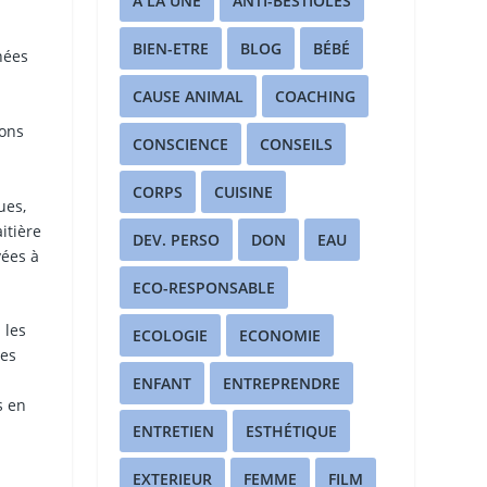
A LA UNE
ANTI-BESTIOLES
BIEN-ETRE
BLOG
BÉBÉ
nées
CAUSE ANIMAL
COACHING
ions
CONSCIENCE
CONSEILS
CORPS
CUISINE
ues,
itière
DEV. PERSO
DON
EAU
yées à
ECO-RESPONSABLE
 les
ECOLOGIE
ECONOMIE
des
n
ENFANT
ENTREPRENDRE
s en
ENTRETIEN
ESTHÉTIQUE
EXTERIEUR
FEMME
FILM