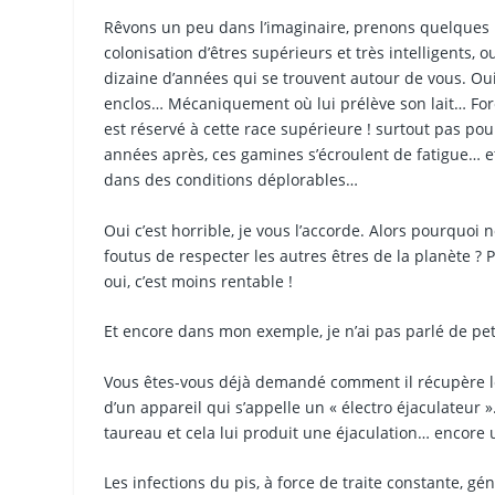
Rêvons un peu dans l’imaginaire, prenons quelques
colonisation d’êtres supérieurs et très intelligents, 
dizaine d’années qui se trouvent autour de vous. Oui
enclos… Mécaniquement où lui prélève son lait… Forcéme
est réservé à cette race supérieure ! surtout pas 
années après, ces gamines s’écroulent de fatigue… et 
dans des conditions déplorables…
Oui c’est horrible, je vous l’accorde. Alors pourquo
foutus de respecter les autres êtres de la planète 
oui, c’est moins rentable !
Et encore dans mon exemple, je n’ai pas parlé de peti
Vous êtes-vous déjà demandé comment il récupère le 
d’un appareil qui s’appelle un « électro éjaculateur
taureau et cela lui produit une éjaculation… encor
Les infections du pis, à force de traite constante, gé