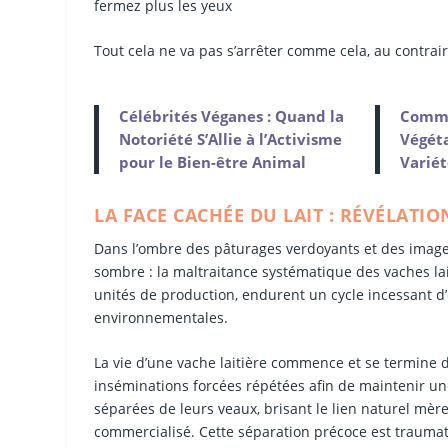
fermez plus les yeux
Tout cela ne va pas s’arrêter comme cela, au contrai
Célébrités Véganes : Quand la
Comme
Notoriété S’Allie à l’Activisme
Végéta
pour le Bien-être Animal
Variét
LA FACE CACHÉE DU LAIT : RÉVÉLATIO
Dans l’ombre des pâturages verdoyants et des images 
sombre : la maltraitance systématique des vaches l
unités de production, endurent un cycle incessant d’
environnementales.
La vie d’une vache laitière commence et se termine da
inséminations forcées répétées afin de maintenir une
séparées de leurs veaux, brisant le lien naturel mère
commercialisé. Cette séparation précoce est traumati