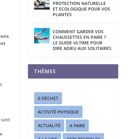
PROTECTION NATURELLE
ET ECOLOGIQUE POUR VOS
PLANTES
COMMENT GARDER VOS
iens
CHAUSSETTES EN PAIRE ?
LE GUIDE ULTIME POUR
ent
DIRE ADIEU AUX SOLITAIRES
THÈMES
es
0 DÉCHET
ACTIVITÉ PHYSIQUE
 sont
ACTUALITÉ
A FAIRE
ée