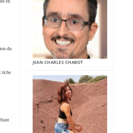
met en
tion du
JEAN-CHARLES CHABOT
t riche
frant
s