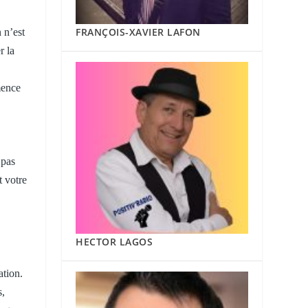
FRANÇOIS-XAVIER LAFON
 n’est
r la
mence
 pas
t votre
HECTOR LAGOS
ation.
s,