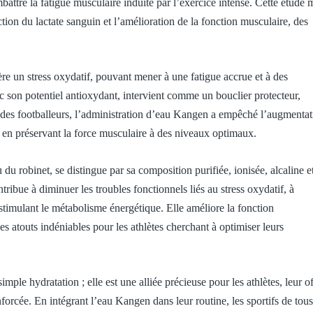
attre la fatigue musculaire induite par l’exercice intense. Cette étude 
ction du lactate sanguin et l’amélioration de la fonction musculaire, des
ère un stress oxydatif, pouvant mener à une fatigue accrue et à des
 son potentiel antioxydant, intervient comme un bouclier protecteur,
t des footballeurs, l’administration d’eau Kangen a empêché l’augmenta
ut en préservant la force musculaire à des niveaux optimaux.
du robinet, se distingue par sa composition purifiée, ionisée, alcaline e
ibue à diminuer les troubles fonctionnels liés au stress oxydatif, à
 stimulant le métabolisme énergétique. Elle améliore la fonction
es atouts indéniables pour les athlètes cherchant à optimiser leurs
ple hydratation ; elle est une alliée précieuse pour les athlètes, leur of
forcée. En intégrant l’eau Kangen dans leur routine, les sportifs de tou