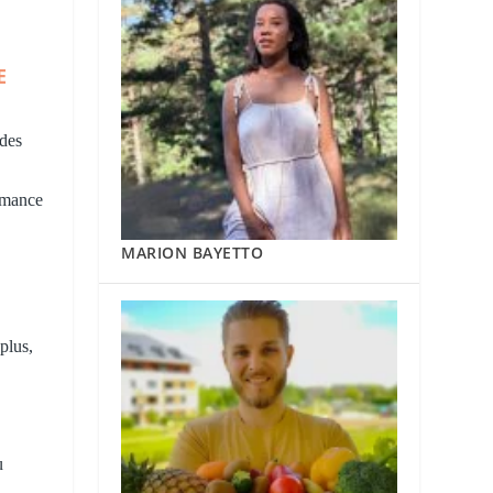
E
 des
ormance
MARION BAYETTO
plus,
u