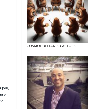
COSMOPOLITANIS CASTORS
 jour,
orce
que