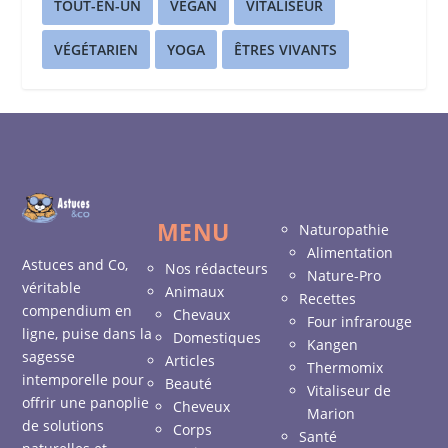
TOUT-EN-UN
VEGAN
VITALISEUR
VÉGÉTARIEN
YOGA
ÊTRES VIVANTS
MENU
Naturopathie
Alimentation
Astuces and Co,
Nos rédacteurs
Nature-Pro
véritable
Animaux
Recettes
compendium en
Chevaux
Four infrarouge
ligne, puise dans la
Domestiques
Kangen
sagesse
Articles
Thermomix
intemporelle pour
Beauté
Vitaliseur de
offrir une panoplie
Cheveux
Marion
de solutions
Corps
Santé