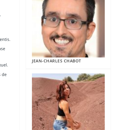
r
entis.
ase
JEAN-CHARLES CHABOT
uel.
s de