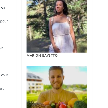
s sa
 pour
ir
MARION BAYETTO
 vous
ort