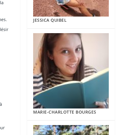
la
mes.
JESSICA QUIBEL
désir
 à
MARIE-CHARLOTTE BOURGES
our