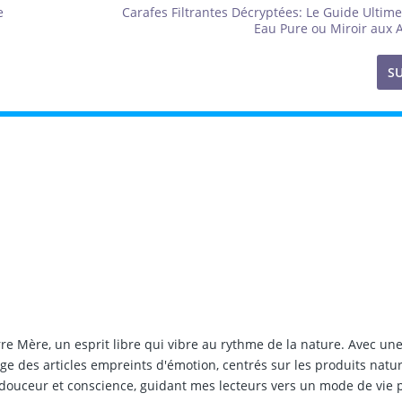
e
Carafes Filtrantes Décryptées: Le Guide Ultim
Eau Pure ou Miroir aux A
S
rre Mère, un esprit libre qui vibre au rythme de la nature. Avec un
édige des articles empreints d'émotion, centrés sur les produits natur
 douceur et conscience, guidant mes lecteurs vers un mode de vie p