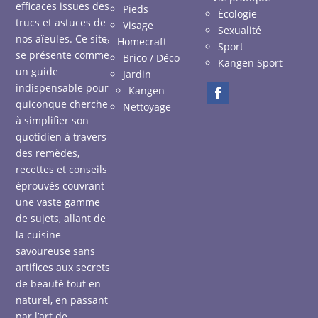
efficaces issues des
Pieds
Écologie
trucs et astuces de
Visage
Sexualité
nos aïeules. Ce site
Homecraft
Sport
se présente comme
Brico / Déco
Kangen Sport
un guide
Jardin
indispensable pour
Kangen
quiconque cherche
Nettoyage
à simplifier son
quotidien à travers
des remèdes,
recettes et conseils
éprouvés couvrant
une vaste gamme
de sujets, allant de
la cuisine
savoureuse sans
artifices aux secrets
de beauté tout en
naturel, en passant
par l’art de