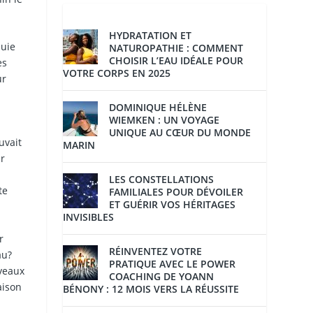
HYDRATATION ET
nuie
NATUROPATHIE : COMMENT
CHOISIR L’EAU IDÉALE POUR
es
VOTRE CORPS EN 2025
ur
DOMINIQUE HÉLÈNE
WIEMKEN : UN VOYAGE
UNIQUE AU CŒUR DU MONDE
uvait
MARIN
er
LES CONSTELLATIONS
te
FAMILIALES POUR DÉVOILER
ET GUÉRIR VOS HÉRITAGES
INVISIBLES
r
RÉINVENTEZ VOTRE
au?
PRATIQUE AVEC LE POWER
veaux
COACHING DE YOANN
aison
BÉNONY : 12 MOIS VERS LA RÉUSSITE