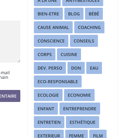
A LA UNE
ANTI-BESTIOLES
BIEN-ETRE
BLOG
BÉBÉ
CAUSE ANIMAL
COACHING
CONSCIENCE
CONSEILS
CORPS
CUISINE
DEV. PERSO
DON
EAU
-mail
hain
ECO-RESPONSABLE
ECOLOGIE
ECONOMIE
ENFANT
ENTREPRENDRE
ENTRETIEN
ESTHÉTIQUE
EXTERIEUR
FEMME
FILM