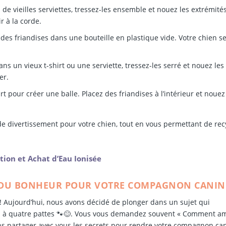
e vieilles serviettes, tressez-les ensemble et nouez les extrémité
r à la corde.
es friandises dans une bouteille en plastique vide. Votre chien s
 un vieux t-shirt ou une serviette, tressez-les serré et nouez les
er.
irt pour créer une balle. Placez des friandises à l’intérieur et nouez
de divertissement pour votre chien, tout en vous permettant de rec
ion et Achat d’Eau Ionisée
LÉS DU BONHEUR POUR VOTRE COMPAGNON CANIN
! Aujourd’hui, nous avons décidé de plonger dans un sujet qui
s à quatre pattes 🐾😊. Vous vous demandez souvent « Comment a
ons partager avec vous les secrets pour rendre votre compagnon can