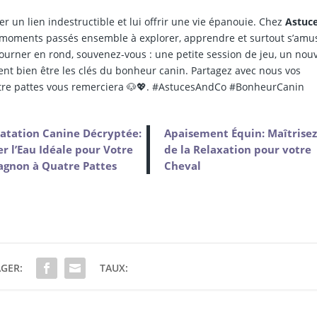
er un lien indestructible et lui offrir une vie épanouie. Chez
Astuc
s moments passés ensemble à explorer, apprendre et surtout s’amu
 tourner en rond, souvenez-vous : une petite session de jeu, un nou
nt bien être les clés du bonheur canin. Partagez avec nous vos
atre pattes vous remerciera 🐶💖. #AstucesAndCo #BonheurCanin
atation Canine Décryptée:
Apaisement Équin: Maîtrisez 
r l’Eau Idéale pour Votre
de la Relaxation pour votre
gnon à Quatre Pattes
Cheval
GER:
TAUX: