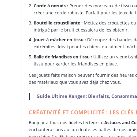
Corde à nœuds :
Prenez des morceaux de tissu ou d
créer une corde robuste. Parfait pour les jeux de ti
Bouteille croustillante :
Mettez des croquettes ou d
intrigué par le bruit et essaiera de les obtenir.
Jouet à mâcher en tissu :
Découpez des bandes dans
extrémités. Idéal pour les chiens qui aiment mâch
Balle de friandises en tissu :
Utilisez un vieux t-sh
tissu pour garder les friandises en place.
Ces jouets faits maison peuvent fournir des heures 
des matériaux que vous avez déjà chez vous.
Guide Ultime Kangen: Bienfaits, Consommat
CRÉATIVITÉ ET COMPLICITÉ : LES C
Bonjour à tous nos fidèles lecteurs d’
Astuces and Co
enchantera sans aucun doute les pattes de nos ami
mon chien ? ». Eh bien, préparez-vous, car nous all