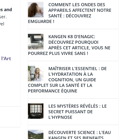
COMMENT LES ONDES DES
es and
APPAREILS AFFECTENT NOTRE
SANTÉ : DÉCOUVREZ
ser.
EMGUARDE !
vel
KANGEN K8 D’ENAGIC:
DÉCOUVREZ POURQUOI
APRÈS CET ARTICLE, VOUS NE
POURREZ PLUS VIVRE SANS !
l’Art
MAÎTRISER L’ESSENTIEL : DE
L’HYDRATATION À LA
COGNITION, UN GUIDE
COMPLET SUR LA SANTÉ ET LA
PERFORMANCE ÉQUINE
LES MYSTÈRES RÉVÉLÉS : LE
SECRET PUISSANT DE
L’HYPNOSE
DÉCOUVERTE SCIENCE : L’EAU
KANGEN ET SES BIENFAITS