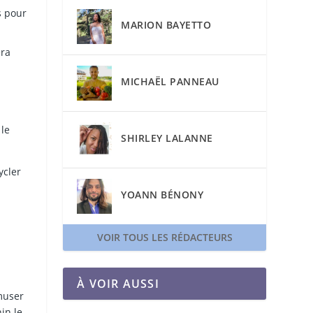
s pour
MARION BAYETTO
era
MICHAËL PANNEAU
 le
SHIRLEY LALANNE
ycler
YOANN BÉNONY
VOIR TOUS LES RÉDACTEURS
À VOIR AUSSI
muser
in le