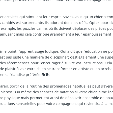
t activités qui stimulent leur esprit. Saviez-vous qu’un chien s’en
s canidés est surprenante, ils adorent donc les défis. Optez pour d
ar exemple, les puzzles canins où ils doivent déplacer des pièces po
nt amusant mais cela contribue grandement à leur épanouissement
ème point: l’apprentissage ludique. Qui a dit que l’éducation ne po
st pas juste une manière de discipliner; c’est également une sup
z des récompenses pour l’encourager à suivre vos instructions. Cela
de plaisir à voir votre chien se transformer en artiste ou en acroba
rer sa friandise préférée 🎭🐕.
areil. Sortir de la routine des promenades habituelles peut s’avére
nicross? Ou même des séances de natation si votre chien aime l’e
orme physique mais permettent aussi de découvrir ensemble de nou
imulations sensorielles pour votre compagnon, qui reviendra à la m