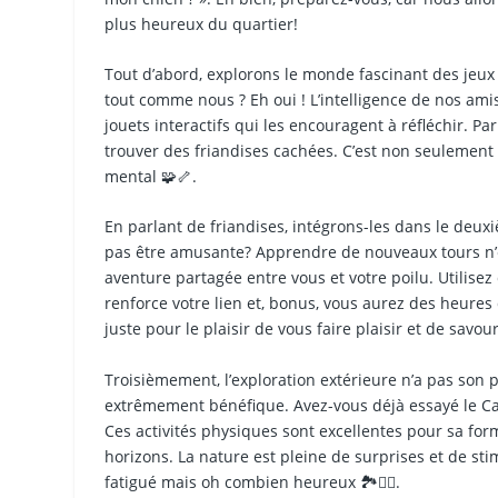
plus heureux du quartier!
Tout d’abord, explorons le monde fascinant des jeux e
tout comme nous ? Eh oui ! L’intelligence de nos ami
jouets interactifs qui les encouragent à réfléchir. P
trouver des friandises cachées. C’est non seuleme
mental 🧩🦴.
En parlant de friandises, intégrons-les dans le deuxi
pas être amusante? Apprendre de nouveaux tours n’e
aventure partagée entre vous et votre poilu. Utilise
renforce votre lien et, bonus, vous aurez des heures 
juste pour le plaisir de vous faire plaisir et de savou
Troisièmement, l’exploration extérieure n’a pas son p
extrêmement bénéfique. Avez-vous déjà essayé le Ca
Ces activités physiques sont excellentes pour sa f
horizons. La nature est pleine de surprises et de st
fatigué mais oh combien heureux 🏞️🏃‍♂️.