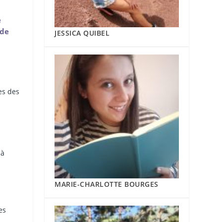
e
 de
JESSICA QUIBEL
es des
 à
MARIE-CHARLOTTE BOURGES
es