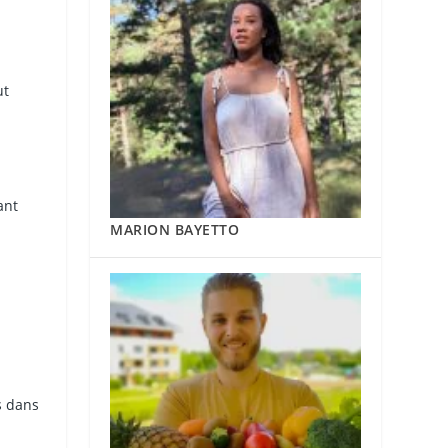
ut
ant
MARION BAYETTO
s dans