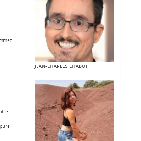
rammez
JEAN-CHARLES CHABOT
otre
 pure