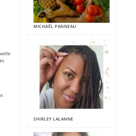
MICHAËL PANNEAU
eille
les
ns
SHIRLEY LALANNE