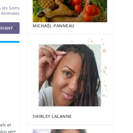
 les Soins
s Animales
MICHAËL PANNEAU
UIVANT
SHIRLEY LALANNE
e
els et
lus vert