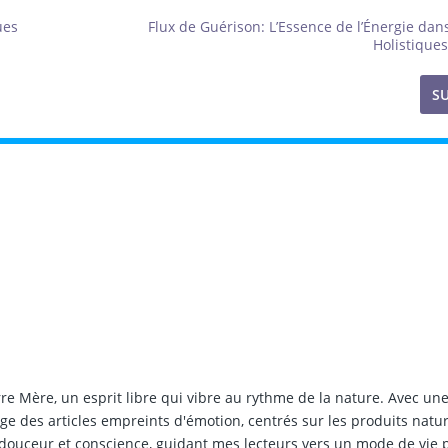
ues
Flux de Guérison: L’Essence de l’Énergie dans
Holistique
S
rre Mère, un esprit libre qui vibre au rythme de la nature. Avec un
édige des articles empreints d'émotion, centrés sur les produits natur
 douceur et conscience, guidant mes lecteurs vers un mode de vie p