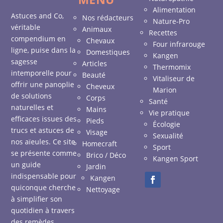
Alimentation
Astuces and Co,
Nos rédacteurs
Nature-Pro
véritable
Animaux
Recettes
compendium en
Chevaux
Four infrarouge
ligne, puise dans la
Domestiques
Kangen
sagesse
Articles
Thermomix
intemporelle pour
Beauté
Vitaliseur de
offrir une panoplie
Cheveux
Marion
de solutions
Corps
Santé
naturelles et
Mains
Vie pratique
efficaces issues des
Pieds
Écologie
trucs et astuces de
Visage
Sexualité
nos aïeules. Ce site
Homecraft
Sport
se présente comme
Brico / Déco
Kangen Sport
un guide
Jardin
indispensable pour
Kangen
quiconque cherche
Nettoyage
à simplifier son
quotidien à travers
des remèdes,