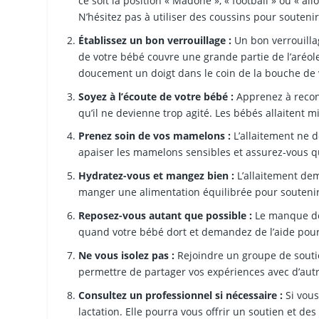
ce soit la position « Madone », « football » ou « al
N’hésitez pas à utiliser des coussins pour soutenir
Établissez un bon verrouillage :
Un bon verrouilla
de votre bébé couvre une grande partie de l’aréol
doucement un doigt dans le coin de la bouche de 
Soyez à l’écoute de votre bébé :
Apprenez à reconn
qu’il ne devienne trop agité. Les bébés allaitent m
Prenez soin de vos mamelons :
L’allaitement ne d
apaiser les mamelons sensibles et assurez-vous que
Hydratez-vous et mangez bien :
L’allaitement de
manger une alimentation équilibrée pour soutenir 
Reposez-vous autant que possible :
Le manque de 
quand votre bébé dort et demandez de l’aide pour
Ne vous isolez pas :
Rejoindre un groupe de soutie
permettre de partager vos expériences avec d’au
Consultez un professionnel si nécessaire :
Si vous
lactation. Elle pourra vous offrir un soutien et de