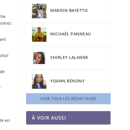
MARION BAYETTO
che
nsérez
MICHAËL PANNEAU
ant
 pour
SHIRLEY LALANNE
 de
YOANN BÉNONY
r
VOIR TOUS LES RÉDACTEURS
À VOIR AUSSI
nte en