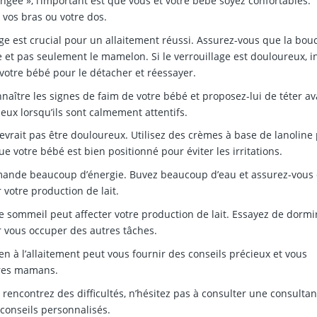
longée », l’important est que vous et votre bébé soyez confortables.
 vos bras ou votre dos.
ge est crucial pour un allaitement réussi. Assurez-vous que la bou
e et pas seulement le mamelon. Si le verrouillage est douloureux, i
votre bébé pour le détacher et réessayer.
aître les signes de faim de votre bébé et proposez-lui de téter av
ieux lorsqu’ils sont calmement attentifs.
evrait pas être douloureux. Utilisez des crèmes à base de lanoline
 votre bébé est bien positionné pour éviter les irritations.
mande beaucoup d’énergie. Buvez beaucoup d’eau et assurez-vous
votre production de lait.
sommeil peut affecter votre production de lait. Essayez de dormi
 vous occuper des autres tâches.
n à l’allaitement peut vous fournir des conseils précieux et vous
tres mamans.
 rencontrez des difficultés, n’hésitez pas à consulter une consulta
s conseils personnalisés.