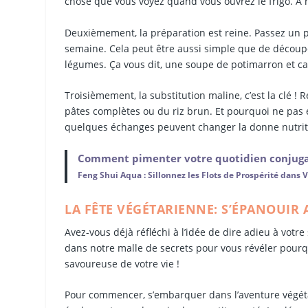
chose que vous voyez quand vous ouvrez le frigo. À 
Deuxièmement, la préparation est reine. Passez un p
semaine. Cela peut être aussi simple que de découp
légumes. Ça vous dit, une soupe de potimarron et car
Troisièmement, la substitution maline, c’est la clé 
pâtes complètes ou du riz brun. Et pourquoi ne pas e
quelques échanges peuvent changer la donne nutrit
Comment pimenter votre quotidien conjuga
Feng Shui Aqua : Sillonnez les Flots de Prospérité dans 
LA FÊTE VÉGÉTARIENNE: S’ÉPANOUIR 
Avez-vous déjà réfléchi à l’idée de dire adieu à votr
dans notre malle de secrets pour vous révéler pourqu
savoureuse de votre vie !
Pour commencer, s’embarquer dans l’aventure végétari