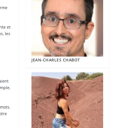
orme
nte et
s, les
JEAN-CHARLES CHABOT
aient
emple,
-mots.
otre