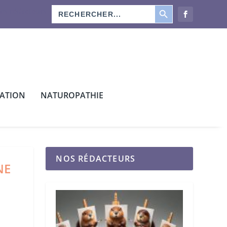
SEARCH BUTTON
Search
os rédacteurs
for:
CATION
NATUROPATHIE
NOS RÉDACTEURS
NE