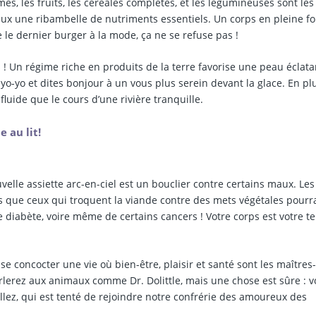
s, les fruits, les céréales complètes, et les légumineuses sont les
 eux une ribambelle de nutriments essentiels. Un corps en pleine f
le dernier burger à la mode, ça ne se refuse pas !
 ! Un régime riche en produits de la terre favorise une peau éclata
o-yo et dites bonjour à un vous plus serein devant la glace. En plu
fluide que le cours d’une rivière tranquille.
 au lit!
velle assiette arc-en-ciel est un bouclier contre certains maux. Les
es que ceux qui troquent la viande contre des mets végétales pourr
e diabète, voire même de certains cancers ! Votre corps est votre t
e concocter une vie où bien-être, plaisir et santé sont les maîtres
lerez aux animaux comme Dr. Dolittle, mais une chose est sûre : v
! Allez, qui est tenté de rejoindre notre confrérie des amoureux des