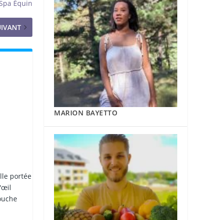
Spa Équin
UIVANT
MARION BAYETTO
lle portée
'œil
touche