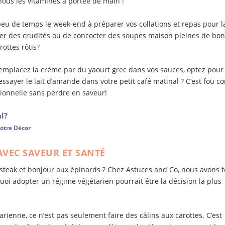
nous les vitamines à portée de main !
eu de temps le week-end à préparer vos collations et repas pour l
er des crudités ou de concocter des soupes maison pleines de bo
ottes rôtis?
! Remplacez la crème par du yaourt grec dans vos sauces, optez pour
ssayer le lait d’amande dans votre petit café matinal ? C’est fou 
ionnelle sans perdre en saveur!
l?
Votre Décor
AVEC SAVEUR ET SANTÉ
e steak et bonjour aux épinards ? Chez Astuces and Co, nous avons f
oi adopter un régime végétarien pourrait être la décision la plus
enne, ce n’est pas seulement faire des câlins aux carottes. C’est