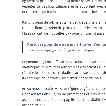
également prendre soin de sa petite santé. Les légume
vedettes de ce show culinaire, et ils apportent avec
et un cœur qui bat la chamade pour autre chose que 
Parlons peau de pêche et taille de guêpe, chers amis
une meilleure gestion du poids. Oubliez les régimes y
fibres seront vos nouvelles BFF pour un transit aussi 
3 astuces pour dire à sa moitié qu’on s’ennuie
Préservez chaque goutte : Écogestes aquatiques
Et comme si ça ne suffisait pas, sachez que votre nou
statistiques murmurent aux oreilles des scientifiqu
réduire les risques de maladies cardiovasculaires, d
il est temps de le traiter avec amour et petits pois.
En somme, basculer vers un régime végétarien, c’est s
Chez Astuces and Co, on ne promet pas que vous par
assiette sera une fête des papilles et de la vitalité 
artichauts ? ‍ ✨