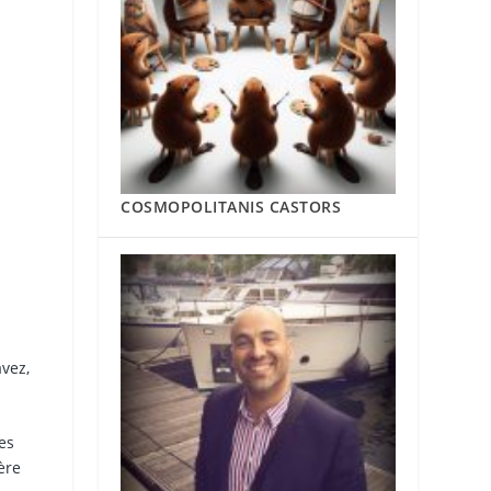
COSMOPOLITANIS CASTORS
avez,
es
ère