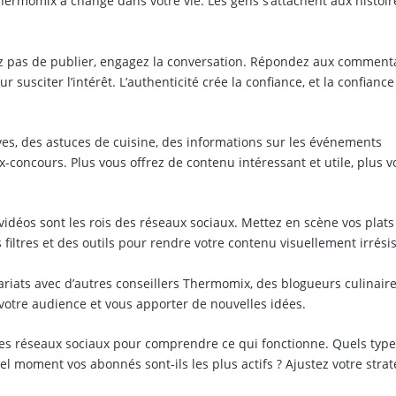
Thermomix a changé dans votre vie. Les gens s’attachent aux histoir
 pas de publier, engagez la conversation. Répondez aux commenta
susciter l’intérêt. L’authenticité crée la confiance, et la confiance
ves, des astuces de cuisine, des informations sur les événements
-concours. Plus vous offrez de contenu intéressant et utile, plus v
vidéos sont les rois des réseaux sociaux. Mettez en scène vos plats
filtres et des outils pour rendre votre contenu visuellement irrésis
iats avec d’autres conseillers Thermomix, des blogueurs culinair
 votre audience et vous apporter de nouvelles idées.
 des réseaux sociaux pour comprendre ce qui fonctionne. Quels typ
l moment vos abonnés sont-ils les plus actifs ? Ajustez votre strat