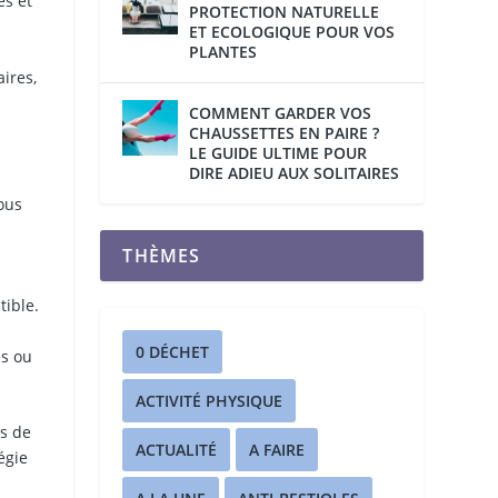
es et
PROTECTION NATURELLE
ET ECOLOGIQUE POUR VOS
PLANTES
ires,
COMMENT GARDER VOS
CHAUSSETTES EN PAIRE ?
LE GUIDE ULTIME POUR
DIRE ADIEU AUX SOLITAIRES
ous
THÈMES
tible.
0 DÉCHET
es ou
ACTIVITÉ PHYSIQUE
es de
ACTUALITÉ
A FAIRE
égie