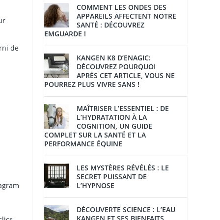
COMMENT LES ONDES DES
APPAREILS AFFECTENT NOTRE
ur
SANTÉ : DÉCOUVREZ
EMGUARDE !
rni de
KANGEN K8 D’ENAGIC:
DÉCOUVREZ POURQUOI
APRÈS CET ARTICLE, VOUS NE
e
POURREZ PLUS VIVRE SANS !
MAÎTRISER L’ESSENTIEL : DE
L’HYDRATATION À LA
COGNITION, UN GUIDE
COMPLET SUR LA SANTÉ ET LA
PERFORMANCE ÉQUINE
LES MYSTÈRES RÉVÉLÉS : LE
SECRET PUISSANT DE
L’HYPNOSE
tagram
DÉCOUVERTE SCIENCE : L’EAU
KANGEN ET SES BIENFAITS
lics,