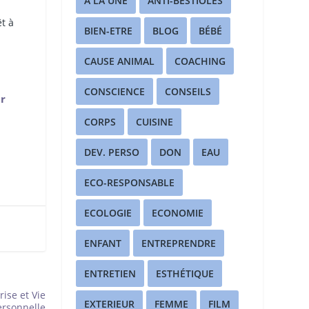
A LA UNE
ANTI-BESTIOLES
t à
BIEN-ETRE
BLOG
BÉBÉ
CAUSE ANIMAL
COACHING
CONSCIENCE
CONSEILS
r
CORPS
CUISINE
DEV. PERSO
DON
EAU
ECO-RESPONSABLE
ECOLOGIE
ECONOMIE
ENFANT
ENTREPRENDRE
ENTRETIEN
ESTHÉTIQUE
ise et Vie
EXTERIEUR
FEMME
FILM
ersonnelle