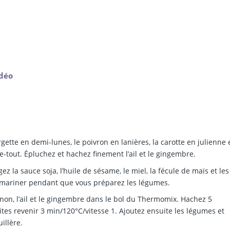
idéo
gette en demi-lunes, le poivron en lanières, la carotte en julienne 
e-tout. Épluchez et hachez finement l’ail et le gingembre.
z la sauce soja, l’huile de sésame, le miel, la fécule de maïs et les
ez mariner pendant que vous préparez les légumes.
gnon, l’ail et le gingembre dans le bol du Thermomix. Hachez 5
faites revenir 3 min/120°C/vitesse 1. Ajoutez ensuite les légumes et
illère.