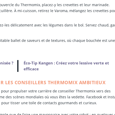
ouvercle du Thermomix, placez-y les crevettes et leur marinade.
llère. À mi-cuisson, retirez le Varoma, mélangez les crevettes po
ez-les délicatement avec les légumes dans le bol. Servez chaud, ga
itable ballet de saveurs et de textures, où chaque bouchée est un
nisée ?
Éco-Tip Kangen : Créez votre lessive verte et
efficace
UR LES CONSEILLERS THERMOMIX AMBITIEUX
x pour propulser votre carrière de conseiller Thermomix vers des
e des scènes mondiales où vous êtes la vedette. Facebook et Ins
s pour tisser une toile de contacts gourmands et curieux.
imple que de faire une mayonnaise avec votre robot : en quelques c