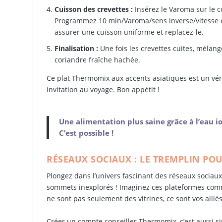
Cuisson des crevettes :
Insérez le Varoma sur le c
Programmez 10 min/Varoma/sens inverse/vitesse cui
assurer une cuisson uniforme et replacez-le.
Finalisation :
Une fois les crevettes cuites, mélang
coriandre fraîche hachée.
Ce plat Thermomix aux accents asiatiques est un vér
invitation au voyage. Bon appétit !
Une alimentation plus saine grâce à l’eau io
C’est possible !
RÉSEAUX SOCIAUX : LE TREMPLIN PO
Plongez dans l’univers fascinant des réseaux sociau
sommets inexplorés ! Imaginez ces plateformes comm
ne sont pas seulement des vitrines, ce sont vos allié
Créer un compte conseiller Thermomix, c’est aussi s