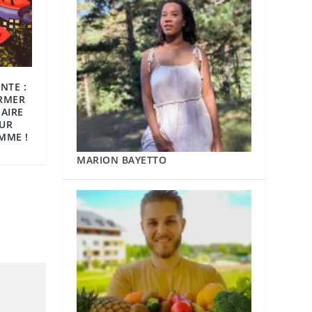
NTE :
RMER
AIRE
OUR
MME !
MARION BAYETTO