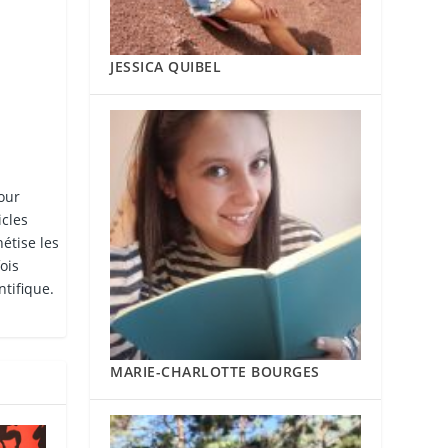
JESSICA QUIBEL
our
icles
hétise les
ois
ntifique.
MARIE-CHARLOTTE BOURGES