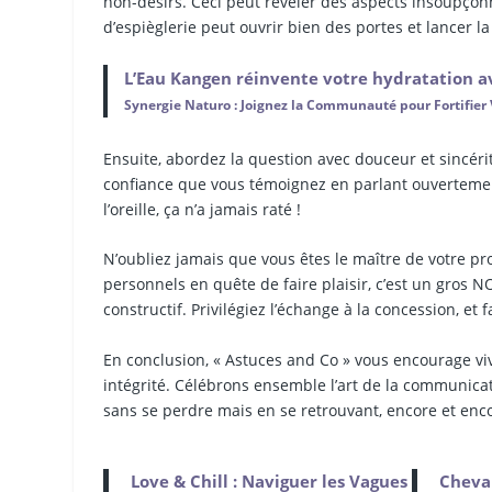
non-désirs. Ceci peut révéler des aspects insoupçon
d’espièglerie peut ouvrir bien des portes et lancer l
L’Eau Kangen réinvente votre hydratation av
Synergie Naturo : Joignez la Communauté pour Fortifier 
Ensuite, abordez la question avec douceur et sincérité
confiance que vous témoignez en parlant ouvertement 
l’oreille, ça n’a jamais raté !
N’oubliez jamais que vous êtes le maître de votre pro
personnels en quête de faire plaisir, c’est un gros N
constructif. Privilégiez l’échange à la concession, et 
En conclusion, « Astuces and Co » vous encourage vi
intégrité. Célébrons ensemble l’art de la communicatio
sans se perdre mais en se retrouvant, encore et en
Love & Chill : Naviguer les Vagues
Chevau