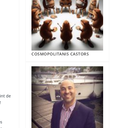
COSMOPOLITANIS CASTORS
int de
!
os