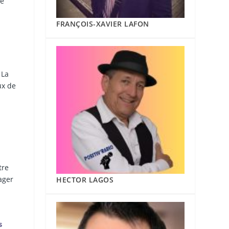
he
FRANÇOIS-XAVIER LAFON
 La
ux de
tre
ager
HECTOR LAGOS
s