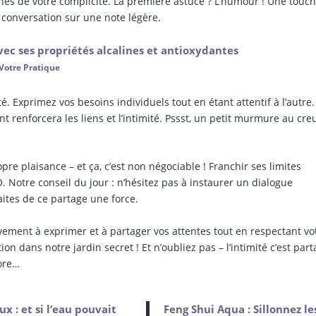
nés de votre complicité. La première astuce ? L’humour ! Une touc
a conversation sur une note légère.
ec ses propriétés alcalines et antioxydantes
Votre Pratique
. Exprimez vos besoins individuels tout en étant attentif à l’autre.
renforcera les liens et l’intimité. Pssst, un petit murmure au cre
pre plaisance – et ça, c’est non négociable ! Franchir ses limites
O. Notre conseil du jour : n’hésitez pas à instaurer un dialogue
faites de ce partage une force.
vement à exprimer et à partager vos attentes tout en respectant vo
n dans notre jardin secret ! Et n’oubliez pas – l’intimité c’est part
core…
x : et si l’eau pouvait
Feng Shui Aqua : Sillonnez le