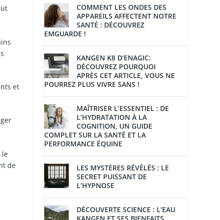
COMMENT LES ONDES DES
eut
APPAREILS AFFECTENT NOTRE
SANTÉ : DÉCOUVREZ
EMGUARDE !
ains
ns
KANGEN K8 D’ENAGIC:
DÉCOUVREZ POURQUOI
APRÈS CET ARTICLE, VOUS NE
POURREZ PLUS VIVRE SANS !
nts et
MAÎTRISER L’ESSENTIEL : DE
L’HYDRATATION À LA
ager
COGNITION, UN GUIDE
COMPLET SUR LA SANTÉ ET LA
PERFORMANCE ÉQUINE
 le
nt de
LES MYSTÈRES RÉVÉLÉS : LE
SECRET PUISSANT DE
L’HYPNOSE
DÉCOUVERTE SCIENCE : L’EAU
KANGEN ET SES BIENFAITS