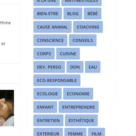
A LA UNE
ANTI-BESTIOLES
BIEN-ETRE
BLOG
BÉBÉ
rythme
CAUSE ANIMAL
COACHING
CONSCIENCE
CONSEILS
 et
CORPS
CUISINE
DEV. PERSO
DON
EAU
ECO-RESPONSABLE
ECOLOGIE
ECONOMIE
ENFANT
ENTREPRENDRE
ENTRETIEN
ESTHÉTIQUE
EXTERIEUR
FEMME
FILM
S