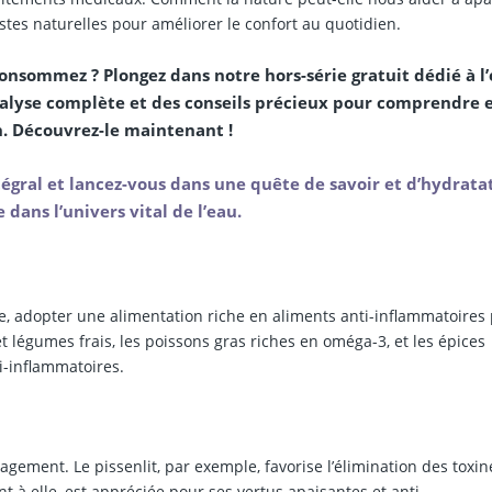
tes naturelles pour améliorer le confort au quotidien.
consommez ? Plongez dans notre hors-série gratuit dédié à l
nalyse complète et des conseils précieux pour comprendre 
n. Découvrez-le maintenant !
gral et lancez-vous dans une quête de savoir et d’hydratat
ans l’univers vital de l’eau.
se, adopter une alimentation riche en aliments anti-inflammatoires
et légumes frais, les poissons gras riches en oméga-3, et les épices
-inflammatoires.
gement. Le pissenlit, par exemple, favorise l’élimination des toxin
t à elle, est appréciée pour ses vertus apaisantes et anti-