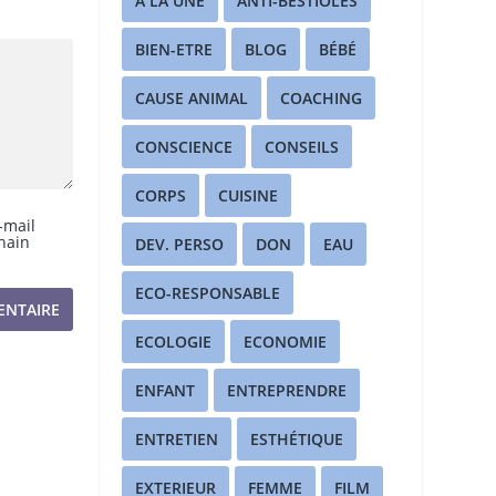
A LA UNE
ANTI-BESTIOLES
BIEN-ETRE
BLOG
BÉBÉ
CAUSE ANIMAL
COACHING
CONSCIENCE
CONSEILS
CORPS
CUISINE
-mail
hain
DEV. PERSO
DON
EAU
ECO-RESPONSABLE
ECOLOGIE
ECONOMIE
ENFANT
ENTREPRENDRE
ENTRETIEN
ESTHÉTIQUE
EXTERIEUR
FEMME
FILM