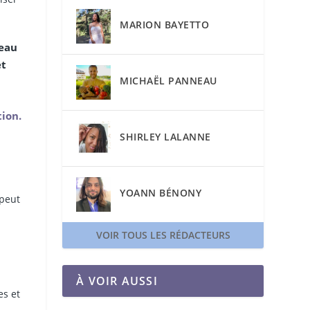
MARION BAYETTO
’eau
et
MICHAËL PANNEAU
ion.
SHIRLEY LALANNE
YOANN BÉNONY
 peut
VOIR TOUS LES RÉDACTEURS
À VOIR AUSSI
es et