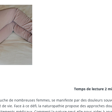
Temps de lecture 2 m
 touche de nombreuses femmes, se manifeste par des douleurs souv
té de vie. Face à ce défi, la naturopathie propose des approches do
itements médicaux. Comment la nature peut-elle nous aider à apa