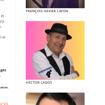
FRANÇOIS-XAVIER LAFON
 et
cts
e.
l et
?
ngez
e
HECTOR LAGOS
ation.
UCES