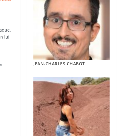
iaque.
n lu!
JEAN-CHARLES CHABOT
on