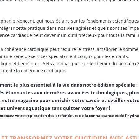
éphanie Noncent, qui nous éclaire sur les fondements scientifiques
tégrer cette pratique dans nos vies agitées et quels sont ses impa
nce cardiaque peut devenir un outil précieux pour toute la famill
 cohérence cardiaque peut réduire le stress, améliorer le sommei
ar une série d’exercices spécialement conçus pour les enfants,
dique et bénéfique. Prêts à embarquer sur le chemin du bien-être
sante de la cohérence cardiaque.
ment le plus essentiel à la vie dans notre édition spéciale :
iétés étonnantes aux dernières avancées technologiques, plo
notre magazine pour enrichir votre savoir et éveiller votr
cet univers aquatique sans quitter votre foyer !
encez votre exploration des profondeurs de la connaissance et de l’hydrat
 ET TRANSFORMEZ VOTRE QUOTIDIEN AVEC AST