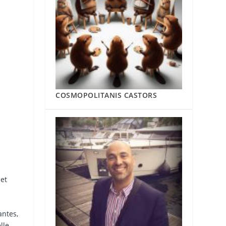
COSMOPOLITANIS CASTORS
et
antes,
lle