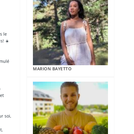
s le
s! ☀️
umulé
MARION BAYETTO
n
et
r soi,
t,