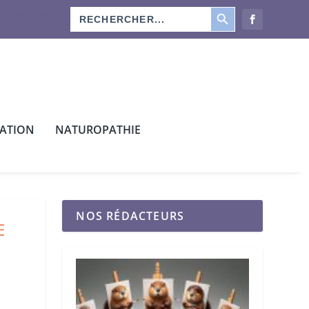
SEARCH BUTTON
Search
os rédacteurs
for:
CATION
NATUROPATHIE
NOS RÉDACTEURS
E