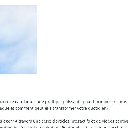
hérence cardiaque, une pratique puissante pour harmoniser corps 
iaque et comment peut-elle transformer votre quotidien?
lager? À travers une série d’articles interactifs et de vidéos captiv
tion basée sur la respiration. Pourquoi cette pratique suscite-t-e