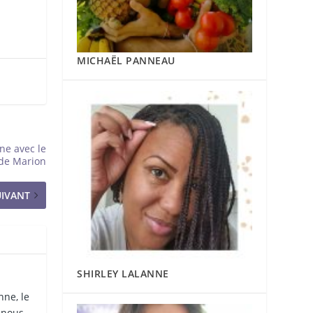
MICHAËL PANNEAU
ine avec le
 de Marion
UIVANT
SHIRLEY LALANNE
nne, le
t nous