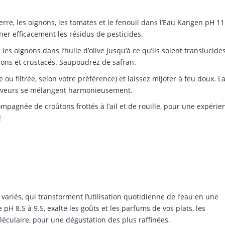
re, les oignons, les tomates et le fenouil dans l’Eau Kangen pH 11
er efficacement les résidus de pesticides.
es oignons dans l’huile d’olive jusqu’à ce qu’ils soient translucides
ssons et crustacés. Saupoudrez de safran.
 ou filtrée, selon votre préférence) et laissez mijoter à feu doux. L
 saveurs se mélangent harmonieusement.
mpagnée de croûtons frottés à l’ail et de rouille, pour une expérie
!
ariés, qui transforment l’utilisation quotidienne de l’eau en une
pH 8.5 à 9.5, exalte les goûts et les parfums de vos plats, les
éculaire, pour une dégustation des plus raffinées.