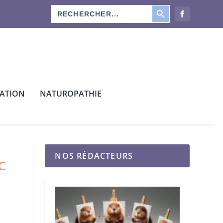
SEARCH BUTTON
Search
os rédacteurs
for:
CATION
NATUROPATHIE
NOS RÉDACTEURS
C