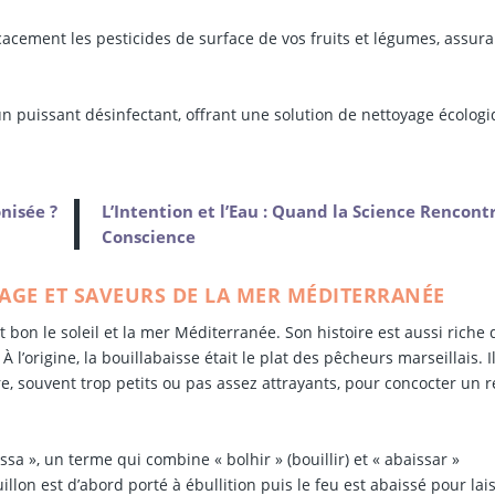
cacement les pesticides de surface de vos fruits et légumes, assura
 un puissant désinfectant, offrant une solution de nettoyage écologi
nisée ?
L’Intention et l’Eau : Quand la Science Rencontr
Conscience
TAGE ET SAVEURS DE LA MER MÉDITERRANÉE
t bon le soleil et la mer Méditerranée. Son histoire est aussi riche
À l’origine, la bouillabaisse était le plat des pêcheurs marseillais. I
re, souvent trop petits ou pas assez attrayants, pour concocter un 
ssa », un terme qui combine « bolhir » (bouillir) et « abaissar »
llon est d’abord porté à ébullition puis le feu est abaissé pour lai