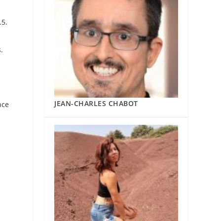
.5.
.
a
JEAN-CHARLES CHABOT
nce