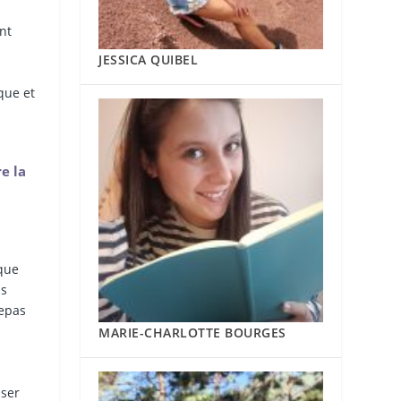
nt
JESSICA QUIBEL
que et
e la
 que
ls
repas
MARIE-CHARLOTTE BOURGES
sser