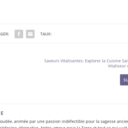
GER:
TAUX:
Saveurs Vitalisantes: Explorer la Cuisine Sa
Vitaliseur
S
IE
udée, animée par une passion indéfectible pour la sagesse ancie
 médecine alternative. Notre amour pour la Terre et tout ce qui y vi