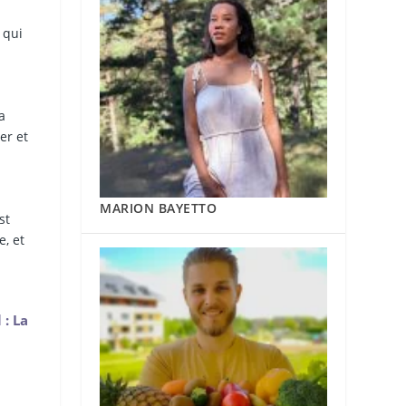
 qui
a
er et
MARION BAYETTO
st
e, et
 : La