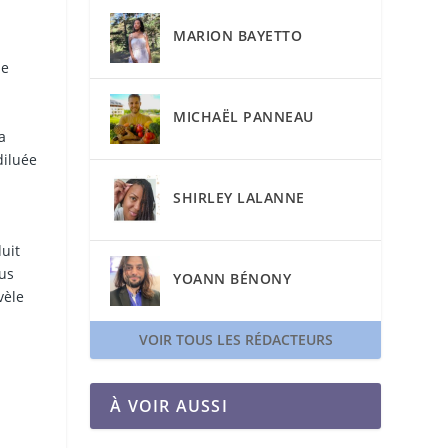
MARION BAYETTO
e
ne
MICHAËL PANNEAU
a
diluée
SHIRLEY LALANNE
duit
lus
YOANN BÉNONY
vèle
VOIR TOUS LES RÉDACTEURS
À VOIR AUSSI