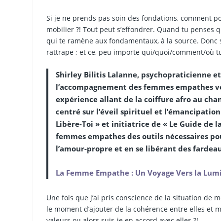
Si je ne prends pas soin des fondations, comment po
mobilier ?! Tout peut s’effondrer. Quand tu penses que
qui te ramène aux fondamentaux, à la source. Donc si 
rattrape ; et ce, peu importe qui/quoi/comment/où t
Shirley Bilitis Lalanne, psychopraticienne e
l’accompagnement des femmes empathes vers
expérience allant de la coiffure afro au chan
centré sur l’éveil spirituel et l’émancipati
Libère-Toi » et initiatrice de « Le Guide de
femmes empathes des outils nécessaires pou
l’amour-propre et en se libérant des fardeau
La Femme Empathe : Un Voyage Vers la Lumi
Une fois que j’ai pris conscience de la situation de m
le moment d’ajouter de la cohérence entre elles et me
valeurs ou alors suis-je en accord avec elles ?!