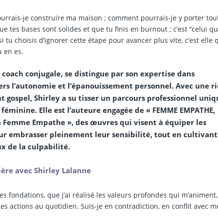
urrais-je construire ma maison ; comment pourrais-je y porter tout
 tes bases sont solides et que tu finis en burnout ; c’est “celui qu
tu choisis d’ignorer cette étape pour avancer plus vite, c’est elle q
u en es.
t coach conjugale, se distingue par son expertise dans
 l’autonomie et l’épanouissement personnel. Avec une r
t gospel, Shirley a su tisser un parcours professionnel uniq
on féminine. Elle est l’auteure engagée de « FEMME EMPATHE,
 la Femme Empathe », des œuvres qui visent à équiper les
r embrasser pleinement leur sensibilité, tout en cultivant
x de la culpabilité.
ère avec Shirley Lalanne
es fondations, que j’ai réalisé les valeurs profondes qui m’animent, 
s actions au quotidien. Suis-je en contradiction, en conflit avec m