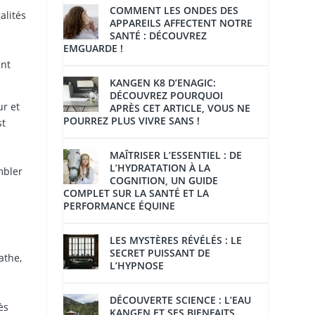
COMMENT LES ONDES DES
alités
APPAREILS AFFECTENT NOTRE
SANTÉ : DÉCOUVREZ
EMGUARDE !
ent
KANGEN K8 D’ENAGIC:
DÉCOUVREZ POURQUOI
ur et
APRÈS CET ARTICLE, VOUS NE
POURREZ PLUS VIVRE SANS !
st
MAÎTRISER L’ESSENTIEL : DE
L’HYDRATATION À LA
mbler
COGNITION, UN GUIDE
COMPLET SUR LA SANTÉ ET LA
PERFORMANCE ÉQUINE
LES MYSTÈRES RÉVÉLÉS : LE
SECRET PUISSANT DE
athe,
L’HYPNOSE
DÉCOUVERTE SCIENCE : L’EAU
ès
KANGEN ET SES BIENFAITS