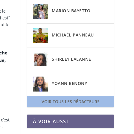
MARION BAYETTO
 le
i est”
ui te
MICHAËL PANNEAU
iche
SHIRLEY LALANNE
ue,
YOANN BÉNONY
VOIR TOUS LES RÉDACTEURS
c’est
À VOIR AUSSI
es