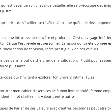
e qui est devenue son cheval de bataille; elle se préoccupe des inég
s juste”.
’apprendre, de s’éveiller, se révéler. C’est une quête de développem
donc une introspection sincère et profonde. C’est un voyage intérie
i. Ce qui t’est révélé est personnel. La vision qui t’a été donnée e
l’incarnation de ta vision, l’hôte prestigieux de ces valeurs.
is pas dans le but de chercher de la validation… Plutôt pour rasse
force puissante !!
ercices qui t’invitent à explorer ton univers intime. Tu as :
procurer mon cahier d’exercices lié à mon livre intitulé “femme emp
identifier et clarifier ses valeurs, entre autres…
roupes de Parler de ses valeurs avec d’autres personnes peut être tr