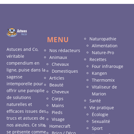
MENU
Naturopathie
Alimentation
Astuces and Co,
Nos rédacteurs
Nature-Pro
véritable
Animaux
Recettes
compendium en
Chevaux
Four infrarouge
ligne, puise dans la
Domestiques
Kangen
sagesse
Articles
Thermomix
intemporelle pour
Beauté
Vitaliseur de
offrir une panoplie
Cheveux
Marion
de solutions
Corps
Santé
naturelles et
Mains
Vie pratique
efficaces issues des
Pieds
Écologie
trucs et astuces de
Visage
Sexualité
nos aïeules. Ce site
Homecraft
Sport
se présente comme
Brico / Déco