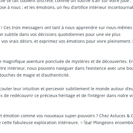
le se fait souvent discrète, comme un souffle d’air sur votre joue ;
pose à nous ; et les émotions, un feu d’artifice intérieur incontourna
 ! Ces trois messagers ont tant à nous apprendre sur nous-mêmes 
on subtile dans vos décisions quotidiennes pour une vie plus
 vos vrais désirs, et exprimez vos émotions pour vivre pleinement. 
ne magnifique aventure ponctuée de mystères et de découvertes. E
 être intérieur, nous pouvons naviguer dans l’existence avec une bo
 touches de magie et d’authenticité.
couter leur intuition et percevoir subtilement le monde autour d’eu
s de redécouvrir ce précieux héritage et de l’intégrer dans notre v
ion et émotion comme vos nouveaux super-pouvoirs ? Chez Astuces & C
cette fabuleuse exploration intérieure. ✨🚀🌿 Plongeons ensembl