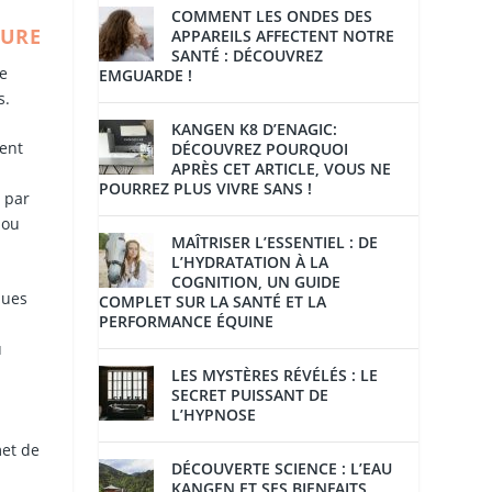
COMMENT LES ONDES DES
EURE
APPAREILS AFFECTENT NOTRE
SANTÉ : DÉCOUVREZ
le
EMGUARDE !
s.
KANGEN K8 D’ENAGIC:
ment
DÉCOUVREZ POURQUOI
APRÈS CET ARTICLE, VOUS NE
POURREZ PLUS VIVRE SANS !
r par
 ou
MAÎTRISER L’ESSENTIEL : DE
L’HYDRATATION À LA
COGNITION, UN GUIDE
ques
COMPLET SUR LA SANTÉ ET LA
PERFORMANCE ÉQUINE
u
LES MYSTÈRES RÉVÉLÉS : LE
SECRET PUISSANT DE
L’HYPNOSE
à
met de
DÉCOUVERTE SCIENCE : L’EAU
KANGEN ET SES BIENFAITS