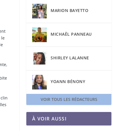
MARION BAYETTO
ent
MICHAËL PANNEAU
 le
de
SHIRLEY LALANNE
nte,
bite
YOANN BÉNONY
clin
VOIR TOUS LES RÉDACTEURS
lles
À VOIR AUSSI