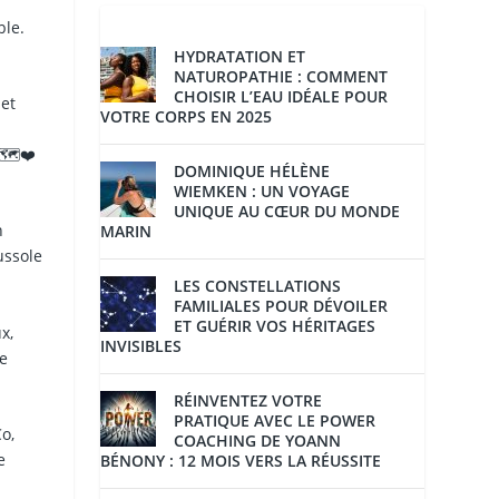
ble.
HYDRATATION ET
NATUROPATHIE : COMMENT
CHOISIR L’EAU IDÉALE POUR
et
VOTRE CORPS EN 2025
🗺️❤️
DOMINIQUE HÉLÈNE
WIEMKEN : UN VOYAGE
UNIQUE AU CŒUR DU MONDE
n
MARIN
ussole
LES CONSTELLATIONS
FAMILIALES POUR DÉVOILER
ET GUÉRIR VOS HÉRITAGES
x,
INVISIBLES
ie
RÉINVENTEZ VOTRE
PRATIQUE AVEC LE POWER
o,
COACHING DE YOANN
e
BÉNONY : 12 MOIS VERS LA RÉUSSITE