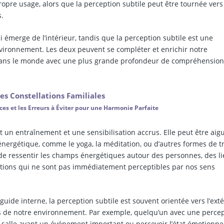
ropre usage, alors que la perception subtile peut être tournée vers
.
 émerge de l’intérieur, tandis que la perception subtile est une
environnement. Les deux peuvent se compléter et enrichir notre
 dans le monde avec une plus grande profondeur de compréhension
es Constellations Familiales
uces et les Erreurs à Éviter pour une Harmonie Parfaite
t un entraînement et une sensibilisation accrus. Elle peut être aig
nergétique, comme le yoga, la méditation, ou d’autres formes de tr
de ressentir les champs énergétiques autour des personnes, des li
tions qui ne sont pas immédiatement perceptibles par nos sens
uide interne, la perception subtile est souvent orientée vers l’exté
s de notre environnement. Par exemple, quelqu’un avec une perce
e salle avant un événement important ou percevoir l’état émotionne