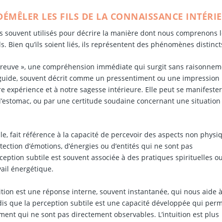
 DÉMÊLER LES FILS DE LA CONNAISSANCE INTÉRI
pts souvent utilisés pour décrire la manière dont nous comprenons 
. Bien qu’ils soient liés, ils représentent des phénomènes distinct
s preuve », une compréhension immédiate qui surgit sans raisonne
s guide, souvent décrit comme un pressentiment ou une impression
otre expérience et à notre sagesse intérieure. Elle peut se manifeste
’estomac, ou par une certitude soudaine concernant une situation
le, fait référence à la capacité de percevoir des aspects non physi
étection d’émotions, d’énergies ou d’entités qui ne sont pas
eption subtile est souvent associée à des pratiques spirituelles o
ail énergétique.
tuition est une réponse interne, souvent instantanée, qui nous aide 
ndis que la perception subtile est une capacité développée qui per
ent qui ne sont pas directement observables. L’intuition est plus