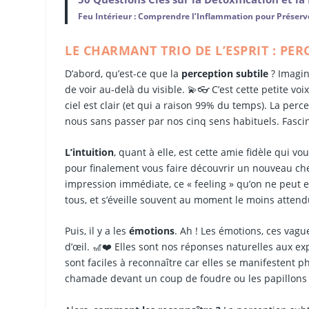
Feu Intérieur : Comprendre l’Inflammation pour Préserv
LE CHARMANT TRIO DE L’ESPRIT : PER
D’abord, qu’est-ce que la
perception subtile
? Imagin
de voir au-delà du visible. 💫👓 C’est cette petite 
ciel est clair (et qui a raison 99% du temps). La perc
nous sans passer par nos cinq sens habituels. Fascin
L’intuition
, quant à elle, est cette amie fidèle qui v
pour finalement vous faire découvrir un nouveau ch
impression immédiate, ce « feeling » qu’on ne peut exp
tous, et s’éveille souvent au moment le moins attend
Puis, il y a les
émotions
. Ah ! Les émotions, ces vag
d’œil. 🎢❤️ Elles sont nos réponses naturelles aux exp
sont faciles à reconnaître car elles se manifestent 
chamade devant un coup de foudre ou les papillons 