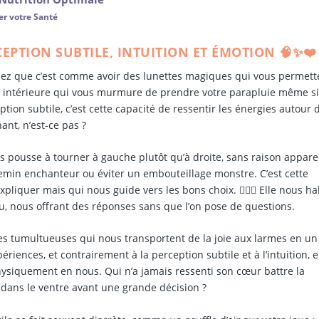
er votre Santé
CEPTION SUBTILE, INTUITION ET ÉMOTION 🧠✨❤️
ez que c’est comme avoir des lunettes magiques qui vous permett
voix intérieure qui vous murmure de prendre votre parapluie même si
eption subtile, c’est cette capacité de ressentir les énergies autour 
ant, n’est-ce pas ?
ous pousse à tourner à gauche plutôt qu’à droite, sans raison appare
emin enchanteur ou éviter un embouteillage monstre. C’est cette
liquer mais qui nous guide vers les bons choix. 🕵️‍♂️👣 Elle nous ha
u, nous offrant des réponses sans que l’on pose de questions.
ues tumultueuses qui nous transportent de la joie aux larmes en un 
ériences, et contrairement à la perception subtile et à l’intuition, e
physiquement en nous. Qui n’a jamais ressenti son cœur battre la
dans le ventre avant une grande décision ?