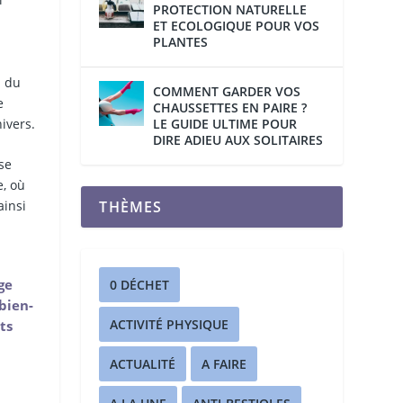
PROTECTION NATURELLE
ET ECOLOGIQUE POUR VOS
PLANTES
n du
COMMENT GARDER VOS
e
CHAUSSETTES EN PAIRE ?
ivers.
LE GUIDE ULTIME POUR
DIRE ADIEU AUX SOLITAIRES
se
e, où
ainsi
THÈMES
ge
0 DÉCHET
bien-
ACTIVITÉ PHYSIQUE
ts
ACTUALITÉ
A FAIRE