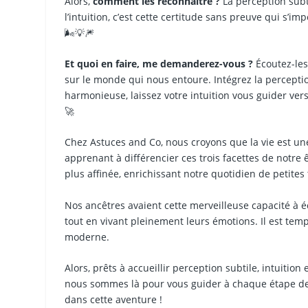
Alors,
comment les reconnaître ?
La perception subti
l’intuition, c’est cette certitude sans preuve qui s’im
🌬️💡🎆
Et quoi en faire, me demanderez-vous ?
Écoutez-les
sur le monde qui nous entoure. Intégrez la percepti
harmonieuse, laissez votre intuition vous guider vers
🚀
Chez Astuces and Co, nous croyons que la vie est u
apprenant à différencier ces trois facettes de notre
plus affinée, enrichissant notre quotidien de petites
Nos ancêtres avaient cette merveilleuse capacité à é
tout en vivant pleinement leurs émotions. Il est temp
moderne.
Alors, prêts à accueillir perception subtile, intuit
nous sommes là pour vous guider à chaque étape de 
dans cette aventure !