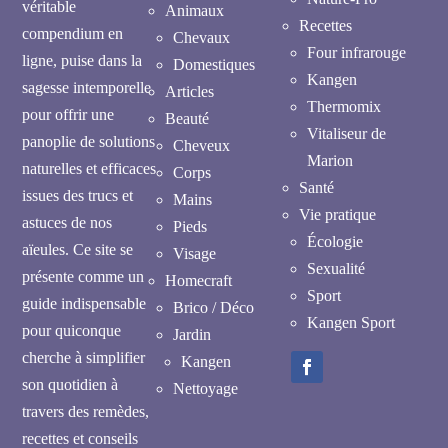
véritable
Animaux
Recettes
compendium en
Chevaux
Four infrarouge
ligne, puise dans la
Domestiques
Kangen
sagesse intemporelle
Articles
Thermomix
pour offrir une
Beauté
Vitaliseur de
panoplie de solutions
Cheveux
Marion
naturelles et efficaces
Corps
Santé
issues des trucs et
Mains
Vie pratique
astuces de nos
Pieds
Écologie
aïeules. Ce site se
Visage
Sexualité
présente comme un
Homecraft
Sport
guide indispensable
Brico / Déco
Kangen Sport
pour quiconque
Jardin
cherche à simplifier
Kangen
son quotidien à
Nettoyage
travers des remèdes,
recettes et conseils