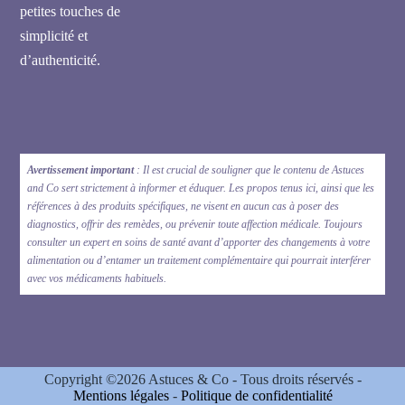
petites touches de
simplicité et
d’authenticité.
Avertissement important
: Il est crucial de souligner que le contenu de Astuces
and Co sert strictement à informer et éduquer. Les propos tenus ici, ainsi que les
références à des produits spécifiques, ne visent en aucun cas à poser des
diagnostics, offrir des remèdes, ou prévenir toute affection médicale. Toujours
consulter un expert en soins de santé avant d’apporter des changements à votre
alimentation ou d’entamer un traitement complémentaire qui pourrait interférer
avec vos médicaments habituels.
Copyright ©2026 Astuces & Co - Tous droits réservés -
Mentions légales
-
Politique de confidentialité