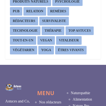
PRODUITS NATURELS
PSYCHOLOGIE
PUB
RELATION
REMÈDES
RÉDACTEURS
SURVIVALISTE
TECHNOLOGIE
THÉRAPIE
TOP ASTUCES
TOUT-EN-UN
VEGAN
VITALISEUR
VÉGÉTARIEN
YOGA
ÊTRES VIVANTS
MENU
Naturopathie
Alimentation
Astuces and Co,
Nos rédacteurs
Nature-Pro