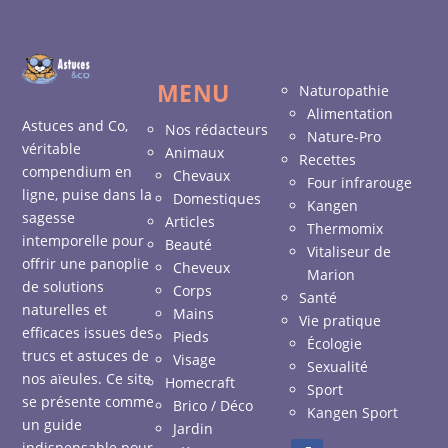
MENU
Naturopathie
Alimentation
Astuces and Co,
Nos rédacteurs
Nature-Pro
véritable
Animaux
Recettes
compendium en
Chevaux
Four infrarouge
ligne, puise dans la
Domestiques
Kangen
sagesse
Articles
Thermomix
intemporelle pour
Beauté
Vitaliseur de
offrir une panoplie
Cheveux
Marion
de solutions
Corps
Santé
naturelles et
Mains
Vie pratique
efficaces issues des
Pieds
Écologie
trucs et astuces de
Visage
Sexualité
nos aïeules. Ce site
Homecraft
Sport
se présente comme
Brico / Déco
Kangen Sport
un guide
Jardin
indispensable pour