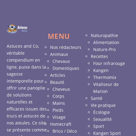
MENU
Naturopathie
Alimentation
Astuces and Co,
Nos rédacteurs
Nature-Pro
véritable
Animaux
Recettes
compendium en
Chevaux
Four infrarouge
ligne, puise dans la
Domestiques
Kangen
sagesse
Articles
Thermomix
intemporelle pour
Beauté
Vitaliseur de
offrir une panoplie
Cheveux
Marion
de solutions
Corps
Santé
naturelles et
Mains
Vie pratique
efficaces issues des
Pieds
Écologie
trucs et astuces de
Visage
Sexualité
nos aïeules. Ce site
Homecraft
Sport
se présente comme
Brico / Déco
Kangen Sport