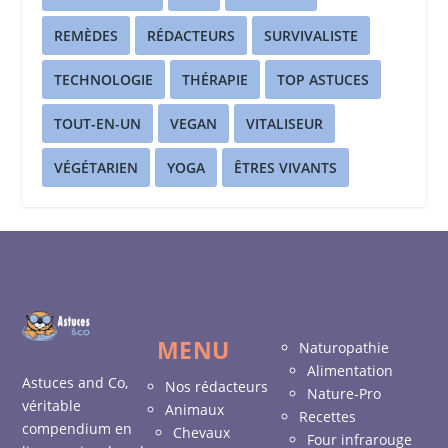
REMÈDES
RÉDACTEURS
SURVIVALISTE
TECHNOLOGIE
THÉRAPIE
TOP ASTUCES
TOUT-EN-UN
VEGAN
VITALISEUR
VÉGÉTARIEN
YOGA
ÊTRES VIVANTS
MENU
Naturopathie
Alimentation
Astuces and Co,
Nos rédacteurs
Nature-Pro
véritable
Animaux
Recettes
compendium en
Chevaux
Four infrarouge