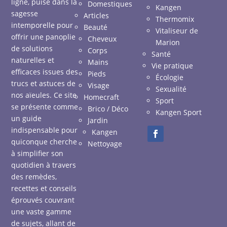
ligne, puise dans la
Domestiques
Kangen
sagesse
Articles
Thermomix
intemporelle pour
Beauté
Vitaliseur de
offrir une panoplie
Cheveux
Marion
de solutions
Corps
Santé
naturelles et
Mains
Vie pratique
efficaces issues des
Pieds
Écologie
trucs et astuces de
Visage
Sexualité
nos aïeules. Ce site
Homecraft
Sport
se présente comme
Brico / Déco
Kangen Sport
un guide
Jardin
indispensable pour
Kangen
quiconque cherche
Nettoyage
à simplifier son
quotidien à travers
des remèdes,
recettes et conseils
éprouvés couvrant
une vaste gamme
de sujets, allant de