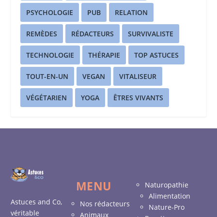
PSYCHOLOGIE
PUB
RELATION
REMÈDES
RÉDACTEURS
SURVIVALISTE
TECHNOLOGIE
THÉRAPIE
TOP ASTUCES
TOUT-EN-UN
VEGAN
VITALISEUR
VÉGÉTARIEN
YOGA
ÊTRES VIVANTS
MENU
Naturopathie
Alimentation
Astuces and Co,
Nos rédacteurs
Nature-Pro
véritable
Animaux