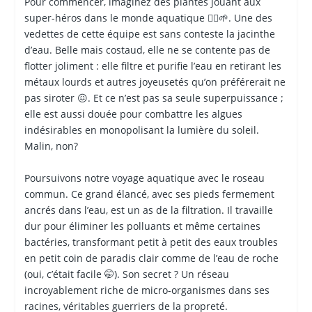
Pour commencer, imaginez des plantes jouant aux
super-héros dans le monde aquatique 🦸‍♂️🌱. Une des
vedettes de cette équipe est sans conteste la jacinthe
d’eau. Belle mais costaud, elle ne se contente pas de
flotter joliment : elle filtre et purifie l’eau en retirant les
métaux lourds et autres joyeusetés qu’on préférerait ne
pas siroter 😖. Et ce n’est pas sa seule superpuissance ;
elle est aussi douée pour combattre les algues
indésirables en monopolisant la lumière du soleil.
Malin, non?
Poursuivons notre voyage aquatique avec le roseau
commun. Ce grand élancé, avec ses pieds fermement
ancrés dans l’eau, est un as de la filtration. Il travaille
dur pour éliminer les polluants et même certaines
bactéries, transformant petit à petit des eaux troubles
en petit coin de paradis clair comme de l’eau de roche
(oui, c’était facile 🤭). Son secret ? Un réseau
incroyablement riche de micro-organismes dans ses
racines, véritables guerriers de la propreté.