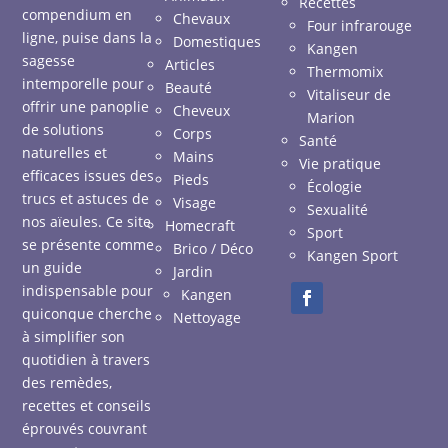
Recettes
compendium en
Chevaux
Four infrarouge
ligne, puise dans la
Domestiques
Kangen
sagesse
Articles
Thermomix
intemporelle pour
Beauté
Vitaliseur de
offrir une panoplie
Cheveux
Marion
de solutions
Corps
Santé
naturelles et
Mains
Vie pratique
efficaces issues des
Pieds
Écologie
trucs et astuces de
Visage
Sexualité
nos aïeules. Ce site
Homecraft
Sport
se présente comme
Brico / Déco
Kangen Sport
un guide
Jardin
indispensable pour
Kangen
quiconque cherche
Nettoyage
à simplifier son
quotidien à travers
des remèdes,
recettes et conseils
éprouvés couvrant