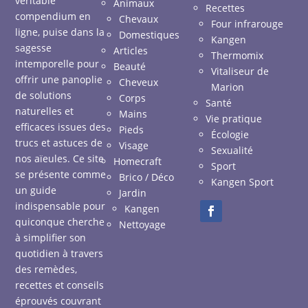
véritable
Animaux
Recettes
compendium en
Chevaux
Four infrarouge
ligne, puise dans la
Domestiques
Kangen
sagesse
Articles
Thermomix
intemporelle pour
Beauté
Vitaliseur de
offrir une panoplie
Cheveux
Marion
de solutions
Corps
Santé
naturelles et
Mains
Vie pratique
efficaces issues des
Pieds
Écologie
trucs et astuces de
Visage
Sexualité
nos aïeules. Ce site
Homecraft
Sport
se présente comme
Brico / Déco
Kangen Sport
un guide
Jardin
indispensable pour
Kangen
quiconque cherche
Nettoyage
à simplifier son
quotidien à travers
des remèdes,
recettes et conseils
éprouvés couvrant