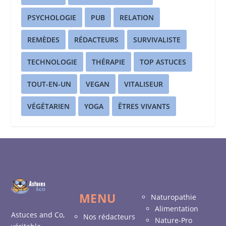
PSYCHOLOGIE
PUB
RELATION
REMÈDES
RÉDACTEURS
SURVIVALISTE
TECHNOLOGIE
THÉRAPIE
TOP ASTUCES
TOUT-EN-UN
VEGAN
VITALISEUR
VÉGÉTARIEN
YOGA
ÊTRES VIVANTS
MENU
Naturopathie
Alimentation
Astuces and Co,
Nos rédacteurs
Nature-Pro