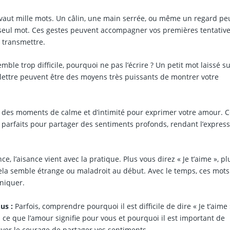
 vaut mille mots. Un câlin, une main serrée, ou même un regard pe
seul mot. Ces gestes peuvent accompagner vos premières tentativ
 transmettre.
emble trop difficile, pourquoi ne pas l’écrire ? Un petit mot laissé s
 lettre peuvent être des moyens très puissants de montrer votre
 des moments de calme et d’intimité pour exprimer votre amour. C
 parfaits pour partager des sentiments profonds, rendant l’expres
l’aisance vient avec la pratique. Plus vous direz « Je t’aime », pl
ela semble étrange ou maladroit au début. Avec le temps, ces mots
niquer.
us :
Parfois, comprendre pourquoi il est difficile de dire « Je t’aime 
 ce que l’amour signifie pour vous et pourquoi il est important de
ouver le courage de partager vos sentiments.