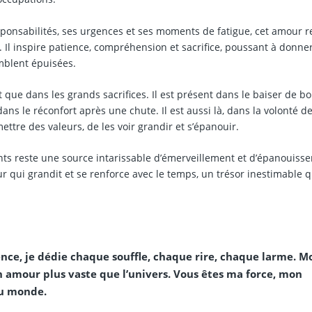
esponsabilités, ses urgences et ses moments de fatigue, cet amour r
 Il inspire patience, compréhension et sacrifice, poussant à donner
mblent épuisées.
 que dans les grands sacrifices. Il est présent dans le baiser de b
ans le réconfort après une chute. Il est aussi là, dans la volonté d
ttre des valeurs, de les voir grandir et s’épanouir.
ants reste une source intarissable d’émerveillement et d’épanouiss
mour qui grandit et se renforce avec le temps, un trésor inestimable q
nce, je dédie chaque souffle, chaque rire, chaque larme. M
amour plus vaste que l’univers. Vous êtes ma force, mon
au monde.