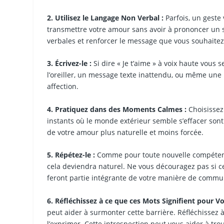
2. Utilisez le Langage Non Verbal :
Parfois, un geste
transmettre votre amour sans avoir à prononcer un 
verbales et renforcer le message que vous souhaitez
3. Écrivez-le :
Si dire « Je t’aime » à voix haute vous s
l’oreiller, un message texte inattendu, ou même une
affection.
4. Pratiquez dans des Moments Calmes :
Choisissez
instants où le monde extérieur semble s’effacer sont
de votre amour plus naturelle et moins forcée.
5. Répétez-le :
Comme pour toute nouvelle compétence, 
cela deviendra naturel. Ne vous découragez pas si c
feront partie intégrante de votre manière de commu
6. Réfléchissez à ce que ces Mots Signifient pour Vo
peut aider à surmonter cette barrière. Réfléchissez à
l’exprimer. Cette introspection peut vous aider à tr