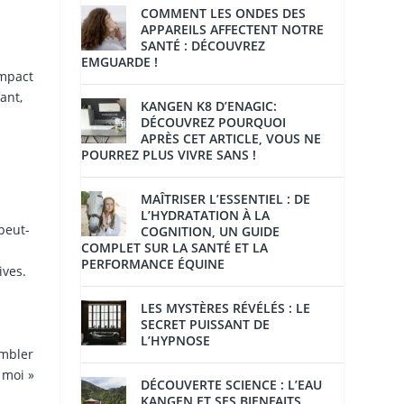
COMMENT LES ONDES DES
APPAREILS AFFECTENT NOTRE
SANTÉ : DÉCOUVREZ
EMGUARDE !
impact
ant,
KANGEN K8 D’ENAGIC:
DÉCOUVREZ POURQUOI
APRÈS CET ARTICLE, VOUS NE
POURREZ PLUS VIVRE SANS !
MAÎTRISER L’ESSENTIEL : DE
L’HYDRATATION À LA
peut-
COGNITION, UN GUIDE
COMPLET SUR LA SANTÉ ET LA
PERFORMANCE ÉQUINE
ives.
LES MYSTÈRES RÉVÉLÉS : LE
SECRET PUISSANT DE
L’HYPNOSE
embler
 moi »
DÉCOUVERTE SCIENCE : L’EAU
KANGEN ET SES BIENFAITS