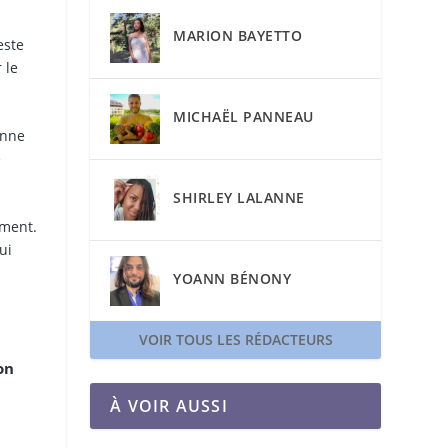
MARION BAYETTO
este
 le
MICHAËL PANNEAU
onne
e
SHIRLEY LALANNE
ement.
ui
YOANN BÉNONY
VOIR TOUS LES RÉDACTEURS
on
À VOIR AUSSI