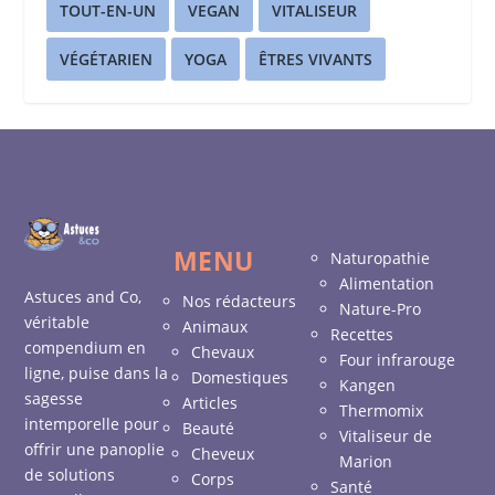
TOUT-EN-UN
VEGAN
VITALISEUR
VÉGÉTARIEN
YOGA
ÊTRES VIVANTS
MENU
Naturopathie
Alimentation
Astuces and Co,
Nos rédacteurs
Nature-Pro
véritable
Animaux
Recettes
compendium en
Chevaux
Four infrarouge
ligne, puise dans la
Domestiques
Kangen
sagesse
Articles
Thermomix
intemporelle pour
Beauté
Vitaliseur de
offrir une panoplie
Cheveux
Marion
de solutions
Corps
Santé