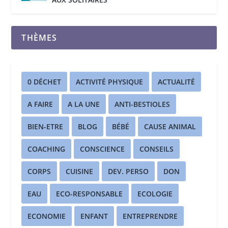
THÈMES
0 DÉCHET
ACTIVITÉ PHYSIQUE
ACTUALITÉ
A FAIRE
A LA UNE
ANTI-BESTIOLES
BIEN-ETRE
BLOG
BÉBÉ
CAUSE ANIMAL
COACHING
CONSCIENCE
CONSEILS
CORPS
CUISINE
DEV. PERSO
DON
EAU
ECO-RESPONSABLE
ECOLOGIE
ECONOMIE
ENFANT
ENTREPRENDRE