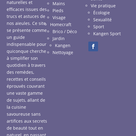
naturelles et
Mains
Vie pratique
efficaces issues des
Pieds
Écologie
trucs et astuces de
Visage
Sexualité
nos aïeules. Ce site
Homecraft
Sport
se présente comme
Brico / Déco
Kangen Sport
un guide
Jardin
indispensable pour
Kangen
quiconque cherche
Nettoyage
à simplifier son
quotidien à travers
des remèdes,
recettes et conseils
éprouvés couvrant
une vaste gamme
de sujets, allant de
la cuisine
savoureuse sans
artifices aux secrets
de beauté tout en
naturel, en passant