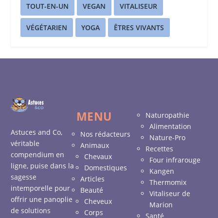
TOUT-EN-UN
VEGAN
VITALISEUR
VÉGÉTARIEN
YOGA
ÊTRES VIVANTS
MENU
Naturopathie
Alimentation
Astuces and Co,
Nos rédacteurs
Nature-Pro
véritable
Animaux
Recettes
compendium en
Chevaux
Four infrarouge
ligne, puise dans la
Domestiques
Kangen
sagesse
Articles
Thermomix
intemporelle pour
Beauté
Vitaliseur de
offrir une panoplie
Cheveux
Marion
de solutions
Corps
Santé